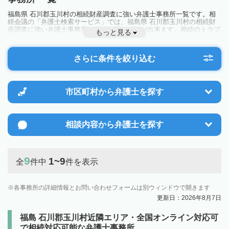
福島県 石川郡玉川村の相続財産調査に強い弁護士事務所一覧です。相
続会議の「弁護士検索サービス」では、福島県 石川郡玉川村の相続財
産調査に強い弁護士事務所を一覧で見ることが出来ます。相続のトラブ
もっと見る
ルやお悩みを抱えている方は一度近隣の弁護士に相談してみましょう。
さらに条件を絞り込む
市区町村から
弁護士を探す
相談内容から
弁護士を探す
9
1~9
全
件中
件を表示
各事務所の詳細情報とお問い合わせフォームは別ウィンドウで開きます
更新日：2026年8月7日
福島 石川郡玉川村近隣エリア・全国オンライン対応可
で相続対応可能な弁護士事務所