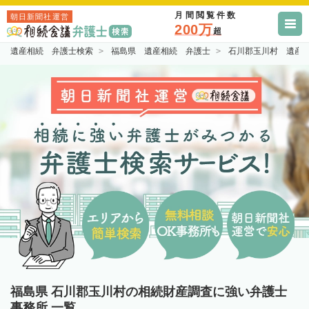
月間閲覧件数
朝日新聞社運営
200万
超
遺産相続 弁護士検索
福島県 遺産相続 弁護士
石川郡玉川村 遺産
福島県 石川郡玉川村の相続財産調査に強い弁護士
事務所 一覧