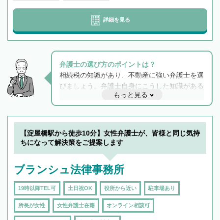
詳細を見る
弁護士の選び方のポイントは？
相続税の知識があり、不動産に強い弁護士を選
びましょう。弁護士自身にこうした知識がある
もっと見る
と他士業との連携もスムーズに進み、トラブル
解決のみならず相続をトータルで任せることが
できます。また、相続は感情がからむ分野なの
でフィーリングも重要です。実際に電話や面談
【淀屋橋駅から徒歩10分】女性弁護士が、皆様と同じ気持
で複数の弁護士と会話をしてウマが合う方に依
ちになって解決策をご提案します
頼をするのがおすすめです。
ブランシュ法律事務所
19時以降TEL可
土日祝OK
役所から近い
駐車場あり
所長が女性
女性弁護士在籍
オンライン相談可