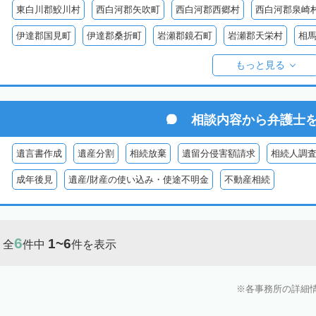
東白川郡鮫川村
西白河郡矢吹町
西白河郡西郷村
西白河郡泉崎
伊達郡国見町
伊達郡桑折町
岩瀬郡鏡石町
岩瀬郡天栄村
相
双葉郡楢葉町
双葉郡大熊町
双葉郡双葉町
双葉郡浪江町
双
もっと見る
耶麻郡猪苗代町
耶麻郡磐梯町
耶麻郡西会津町
耶麻郡北塩原村
河沼郡湯川村
大沼郡会津美里町
大沼郡金山町
大沼郡三島町
相談内容から
弁護士
南会津郡下郷町
南会津郡只見町
南会津郡檜枝岐村
遺言書作成
遺産分割
相続放棄
遺留分侵害額請求
相続人調
成年後見
遺産/財産の使い込み・使途不明金
不動産相続
6
1~6
全
件中
件を表示
各事務所の詳細