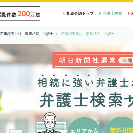
200
相続会議トップ
弁護士検索
閲覧件数
万
超
石川郡玉川村 遺産相続 弁護士
石川郡玉川村 家族信託 弁護士