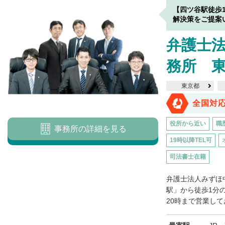
【四ツ谷駅徒歩
解決策をご提案
弁護士
務所 
東京都
全国対
役所から近い
職
事務所の詳細を見る
19時以降TEL可
司法書士在籍
弁護士法人みずほ
駅」から徒歩1分
20時まで営業して