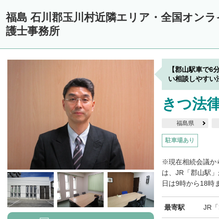
福島 石川郡玉川村近隣エリア・全国オン
護士事務所
【郡山駅車で6
い相談しやすい
きつ法
福島県
駐車場あり
※現在相続会議か
は、JR「郡山駅
日は9時から18時
最寄駅
JR