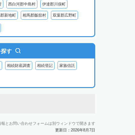
村
西白河郡中島村
伊達郡川俣町
馬郡新地町
相馬郡飯舘村
双葉郡広野町
葉郡富岡町
双葉郡川内村
双葉郡葛尾村
河沼郡会津坂下町
河沼郡柳津町
大沼郡昭和村
南会津郡南会津町
を探す
査
相続財産調査
相続登記
家族信託
情報とお問い合わせフォームは別ウィンドウで開きます
更新日：2026年8月7日