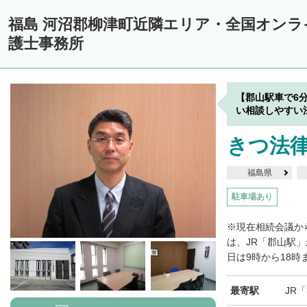
福島 河沼郡柳津町近隣エリア・全国オン
護士事務所
【郡山駅車で6
い相談しやすい
きつ法
福島県
駐車場あり
※現在相続会議か
は、JR「郡山駅
日は9時から18時
最寄駅
JR