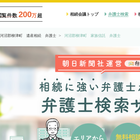
200
相続会議トップ
弁護士検索
閲覧件数
万
超
河沼郡柳津町 遺産相続 弁護士
河沼郡柳津町 家族信託 弁護士