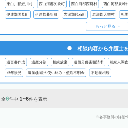
東白川郡鮫川村
西白河郡矢吹町
西白河郡西郷村
西白河郡泉崎
伊達郡国見町
伊達郡桑折町
岩瀬郡鏡石町
岩瀬郡天栄村
相
双葉郡楢葉町
双葉郡大熊町
双葉郡双葉町
双葉郡浪江町
双
もっと見る
耶麻郡猪苗代町
耶麻郡磐梯町
耶麻郡西会津町
耶麻郡北塩原村
河沼郡湯川村
大沼郡会津美里町
大沼郡金山町
大沼郡三島町
相談内容から
弁護士
南会津郡下郷町
南会津郡只見町
南会津郡檜枝岐村
遺言書作成
遺産分割
相続放棄
遺留分侵害額請求
相続人調
成年後見
遺産/財産の使い込み・使途不明金
不動産相続
6
1~6
全
件中
件を表示
各事務所の詳細