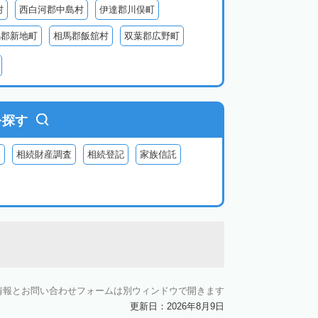
村
西白河郡中島村
伊達郡川俣町
馬郡新地町
相馬郡飯舘村
双葉郡広野町
葉郡富岡町
双葉郡川内村
双葉郡葛尾村
河沼郡柳津町
河沼郡会津坂下町
大沼郡昭和村
南会津郡南会津町
を探す
査
相続財産調査
相続登記
家族信託
情報とお問い合わせフォームは別ウィンドウで開きます
更新日：2026年8月9日