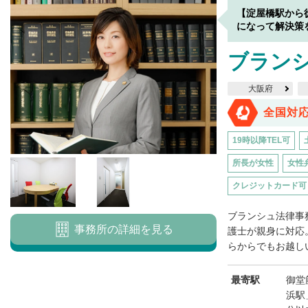
【淀屋橋駅から
になって解決策
ブラン
大阪府
全国対
19時以降TEL可
所長が女性
女性
クレジットカード可
ブランシュ法律事
事務所の詳細を見る
護士が親身に対応
らからでもお越しい
最寄駅
御堂
浜駅