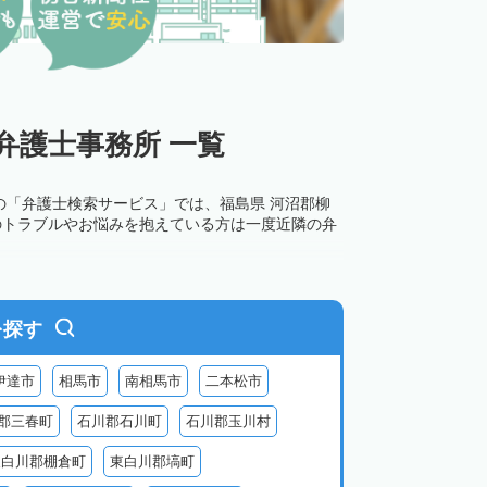
弁護士事務所 一覧
の「弁護士検索サービス」では、福島県 河沼郡柳
のトラブルやお悩みを抱えている方は一度近隣の弁
を探す
伊達市
相馬市
南相馬市
二本松市
郡三春町
石川郡石川町
石川郡玉川村
東白川郡棚倉町
東白川郡塙町