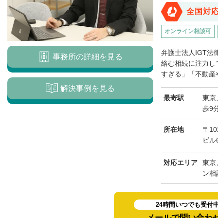
全国対
オンライン相談可
弁護士法人IGT
事務所の詳細を見る
絡む相続に注力し
すぎる」「不動産や
解決事例を見る
最寄駅
東京
歩9
所在地
〒1
ビル
対応エリア
東京
ン相
24時間いつでも受付
メールで問い合わ