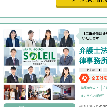
【二重橋前駅徒
いたします
弁護士
律事務
東京都
全国対
職歴20年以上
在
オンライン相談可
弁護士法人丸の内