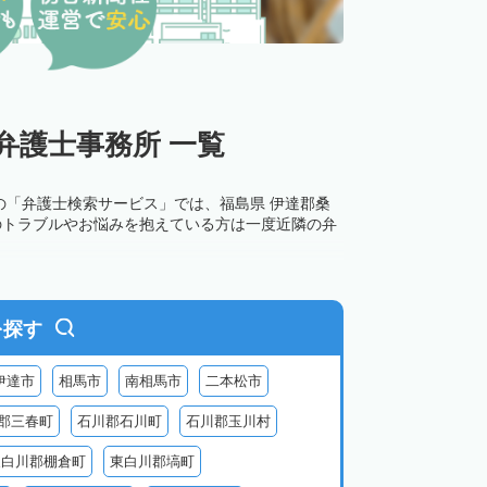
弁護士事務所 一覧
の「弁護士検索サービス」では、福島県 伊達郡桑
のトラブルやお悩みを抱えている方は一度近隣の弁
を探す
伊達市
相馬市
南相馬市
二本松市
郡三春町
石川郡石川町
石川郡玉川村
東白川郡棚倉町
東白川郡塙町