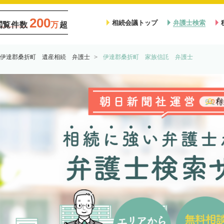
200
相続会議トップ
弁護士検索
閲覧件数
万
超
伊達郡桑折町 遺産相続 弁護士
伊達郡桑折町 家族信託 弁護士