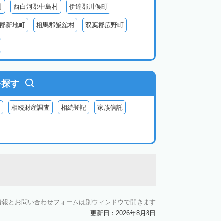
村
西白河郡中島村
伊達郡川俣町
郡新地町
相馬郡飯舘村
双葉郡広野町
葉郡富岡町
双葉郡川内村
双葉郡葛尾村
河沼郡会津坂下町
河沼郡柳津町
大沼郡昭和村
南会津郡南会津町
を探す
査
相続財産調査
相続登記
家族信託
情報とお問い合わせフォームは別ウィンドウで開きます
更新日：2026年8月8日