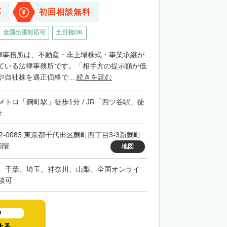
応
初回相談無料
全国出張対応可
土日祝OK
法律事務所は、不動産・非上場株式・事業承継が
ている法律事務所です。「相手方の提示額が低
自社株を適正価格で...
続きを読む
メトロ「麹町駅」徒歩1分 / JR「四ツ谷駅」徒
分
02-0083 東京都千代田区麴町四丁目3-3新麴町
6階
地図
、千葉、埼玉、神奈川、山梨、全国オンライ
談可
中
せる