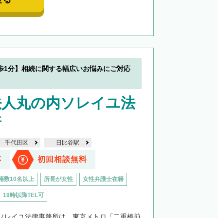
歩1分】相続に関する幅広いお悩みにご対応
法人丸の内ソレイユ法
所
千代田区
日比谷駅
応
初回相談無料
籍数10名以上
所長が女性
女性弁護士在籍
19時以降TEL可
ソレイユ法律事務所は、東京メトロ「二重橋前