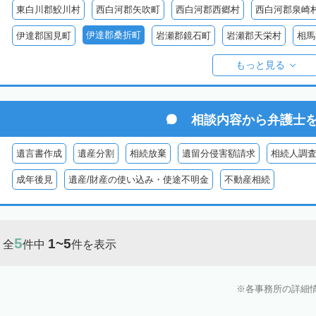
東白川郡鮫川村
西白河郡矢吹町
西白河郡西郷村
西白河郡泉崎
伊達郡桑折町
伊達郡国見町
岩瀬郡鏡石町
岩瀬郡天栄村
相馬
双葉郡楢葉町
双葉郡大熊町
双葉郡双葉町
双葉郡浪江町
双
もっと見る
耶麻郡猪苗代町
耶麻郡磐梯町
耶麻郡西会津町
耶麻郡北塩原村
河沼郡湯川村
大沼郡会津美里町
大沼郡金山町
大沼郡三島町
相談内容から
弁護士
南会津郡下郷町
南会津郡只見町
南会津郡檜枝岐村
遺言書作成
遺産分割
相続放棄
遺留分侵害額請求
相続人調
成年後見
遺産/財産の使い込み・使途不明金
不動産相続
5
1~5
全
件中
件を表示
各事務所の詳細