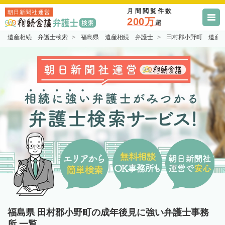
月間閲覧件数
朝日新聞社運営
200万
超
遺産相続 弁護士検索
福島県 遺産相続 弁護士
田村郡小野町 遺産
福島県 田村郡小野町の成年後見に強い弁護士事務
所 一覧