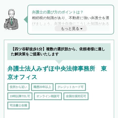
弁護士の選び方のポイントは？
相続税の知識があり、不動産に強い弁護士を選
びましょう。弁護士自身にこうした知識がある
もっと見る
と他士業との連携もスムーズに進み、トラブル
解決のみならず相続をトータルで任せることが
できます。また、相続は感情がからむ分野なの
でフィーリングも重要です。実際に電話や面談
【四ツ谷駅徒歩1分】複数の選択肢から、依頼者様に適し
で複数の弁護士と会話をしてウマが合う方に依
た解決策をご提案いたします
頼をするのがおすすめです。
弁護士法人みずほ中央法律事務所 東
京オフィス
役所から近い
職歴20年以上
クレジットカード可
19時以降TEL可
オンライン相談可
全国出張対応可
司法書士在籍