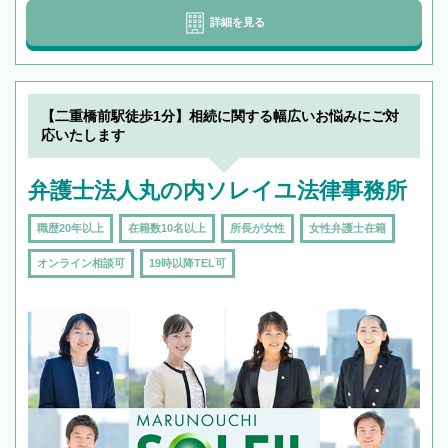
詳細を見る
【二重橋前駅徒歩1分】相続に関する幅広いお悩みにご対
応いたします
弁護士法人丸の内ソレイユ法律事務所
職歴20年以上
在籍数10名以上
所長が女性
女性弁護士在籍
オンライン相談可
19時以降TEL可