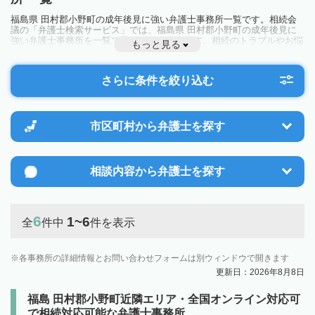
福島県 田村郡小野町の成年後見に強い弁護士事務所一覧です。相続会
議の「弁護士検索サービス」では、福島県 田村郡小野町の成年後見に
強い弁護士事務所を一覧で見ることが出来ます。相続のトラブルやお悩
もっと見る
みを抱えている方は一度近隣の弁護士に相談してみましょう。
さらに条件を絞り込む
市区町村から
弁護士を探す
相談内容から
弁護士を探す
6
1~6
全
件中
件を表示
各事務所の詳細情報とお問い合わせフォームは別ウィンドウで開きます
更新日：2026年8月8日
福島 田村郡小野町近隣エリア・全国オンライン対応可
で相続対応可能な弁護士事務所