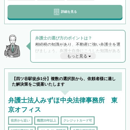
詳細を見る
弁護士の選び方のポイントは？
相続税の知識があり、不動産に強い弁護士を選
びましょう。弁護士自身にこうした知識がある
もっと見る
と他士業との連携もスムーズに進み、トラブル
解決のみならず相続をトータルで任せることが
できます。また、相続は感情がからむ分野なの
でフィーリングも重要です。実際に電話や面談
【四ツ谷駅徒歩1分】複数の選択肢から、依頼者様に適し
で複数の弁護士と会話をしてウマが合う方に依
た解決策をご提案いたします
頼をするのがおすすめです。
弁護士法人みずほ中央法律事務所 東
京オフィス
役所から近い
職歴20年以上
クレジットカード可