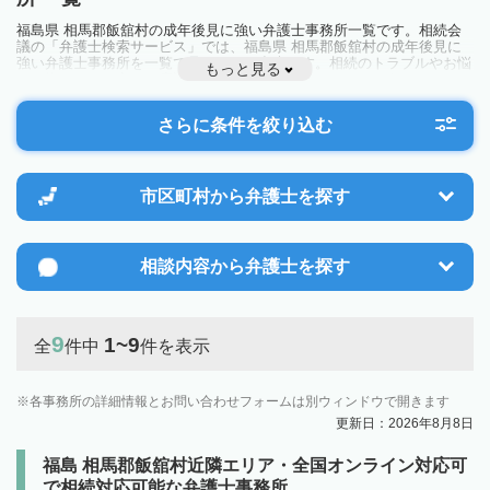
福島県 相馬郡飯舘村の成年後見に強い弁護士事務所一覧です。相続会
議の「弁護士検索サービス」では、福島県 相馬郡飯舘村の成年後見に
強い弁護士事務所を一覧で見ることが出来ます。相続のトラブルやお悩
もっと見る
みを抱えている方は一度近隣の弁護士に相談してみましょう。
さらに条件を絞り込む
市区町村から
弁護士を探す
相談内容から
弁護士を探す
9
1~9
全
件中
件を表示
各事務所の詳細情報とお問い合わせフォームは別ウィンドウで開きます
更新日：2026年8月8日
福島 相馬郡飯舘村近隣エリア・全国オンライン対応可
で相続対応可能な弁護士事務所