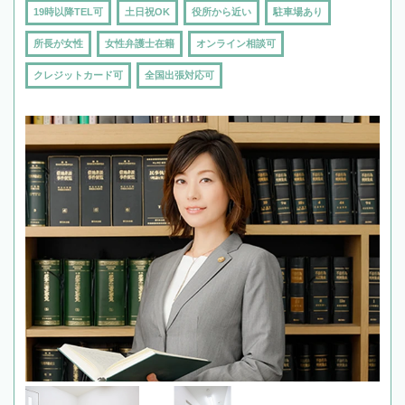
19時以降TEL可
土日祝OK
役所から近い
駐車場あり
所長が女性
女性弁護士在籍
オンライン相談可
クレジットカード可
全国出張対応可