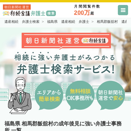
月間閲覧件数
朝日新聞社運営
200万
超
遺産相続 弁護士検索
福島県 遺産相続 弁護士
相馬郡飯舘村 遺産
福島県 相馬郡飯舘村の成年後見に強い弁護士事務
所 一覧