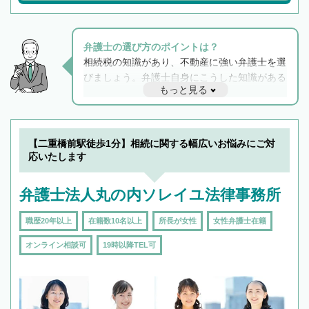
弁護士の選び方のポイントは？
相続税の知識があり、不動産に強い弁護士を選
びましょう。弁護士自身にこうした知識がある
もっと見る
と他士業との連携もスムーズに進み、トラブル
解決のみならず相続をトータルで任せることが
できます。また、相続は感情がからむ分野なの
でフィーリングも重要です。実際に電話や面談
【二重橋前駅徒歩1分】相続に関する幅広いお悩みにご対
で複数の弁護士と会話をしてウマが合う方に依
応いたします
頼をするのがおすすめです。
弁護士法人丸の内ソレイユ法律事務所
職歴20年以上
在籍数10名以上
所長が女性
女性弁護士在籍
オンライン相談可
19時以降TEL可