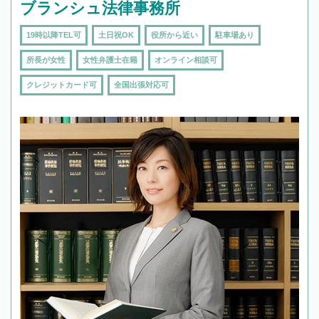
ブランシュ法律事務所
19時以降TEL可
土日祝OK
役所から近い
駐車場あり
所長が女性
女性弁護士在籍
オンライン相談可
クレジットカード可
全国出張対応可