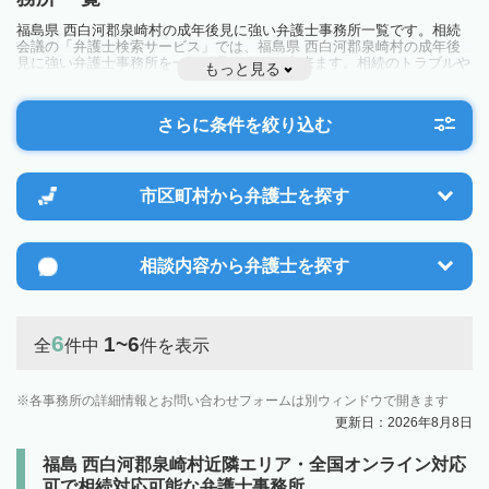
福島県 西白河郡泉崎村の成年後見に強い弁護士事務所一覧です。相続
会議の「弁護士検索サービス」では、福島県 西白河郡泉崎村の成年後
見に強い弁護士事務所を一覧で見ることが出来ます。相続のトラブルや
もっと見る
お悩みを抱えている方は一度近隣の弁護士に相談してみましょう。
さらに条件を絞り込む
市区町村から
弁護士を探す
相談内容から
弁護士を探す
6
1~6
全
件中
件を表示
各事務所の詳細情報とお問い合わせフォームは別ウィンドウで開きます
更新日：2026年8月8日
福島 西白河郡泉崎村近隣エリア・全国オンライン対応
可で相続対応可能な弁護士事務所