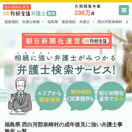
月間閲覧件数
朝日新聞社運営
200万
超
遺産相続 弁護士検索
福島県 遺産相続 弁護士
西白河郡泉崎村 遺
福島県 西白河郡泉崎村の成年後見に強い弁護士事
務所 一覧