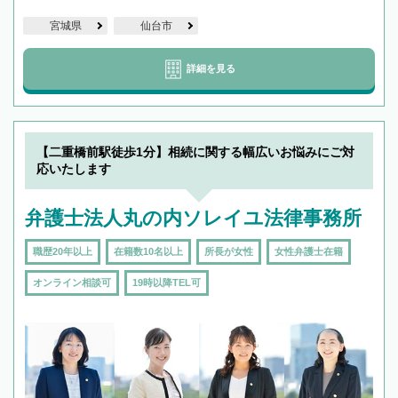
宮城県
仙台市
詳細を見る
【二重橋前駅徒歩1分】相続に関する幅広いお悩みにご対
応いたします
弁護士法人丸の内ソレイユ法律事務所
職歴20年以上
在籍数10名以上
所長が女性
女性弁護士在籍
オンライン相談可
19時以降TEL可