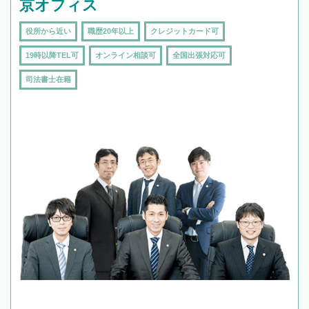
京オフィス
役所から近い
職歴20年以上
クレジットカード可
19時以降TEL可
オンライン相談可
全国出張対応可
司法書士在籍