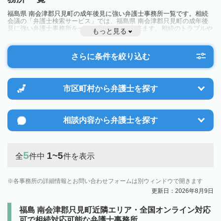
福島県 南会津郡只見町の成年後見に強い弁護士事務所一覧です。相続
会議の「弁護士検索サービス」では、福島県 南会津郡只見町の成年後
見に強い弁護士事務所を一覧で見ることが出来ます。相続のトラブルや
もっと見る
お悩みを抱えている方は一度近隣の弁護士に相談してみましょう。
さらに条件を絞り込む
市区町村から
弁護士を探す
相談内容から
弁護士を探す
5
1~5
全
件中
件を表示
各事務所の詳細情報とお問い合わせフォームは別ウィンドウで開きます
更新日：2026年8月9日
福島 南会津郡只見町近隣エリア・全国オンライン対応
可で相続対応可能な弁護士事務所