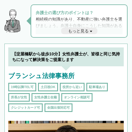
弁護士の選び方のポイントは？
相続税の知識があり、不動産に強い弁護士を選
びましょう。弁護士自身にこうした知識がある
もっと見る
と他士業との連携もスムーズに進み、トラブル
解決のみならず相続をトータルで任せることが
できます。また、相続は感情がからむ分野なの
でフィーリングも重要です。実際に電話や面談
【淀屋橋駅から徒歩10分】女性弁護士が、皆様と同じ気持
で複数の弁護士と会話をしてウマが合う方に依
ちになって解決策をご提案します
頼をするのがおすすめです。
ブランシュ法律事務所
19時以降TEL可
土日祝OK
役所から近い
駐車場あり
所長が女性
女性弁護士在籍
オンライン相談可
クレジットカード可
全国出張対応可