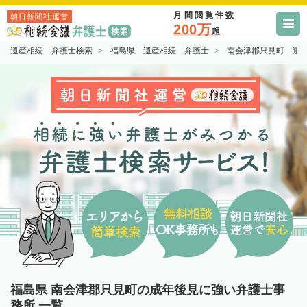
月間閲覧件数
朝日新聞社運営
200万
超
遺産相続 弁護士検索
福島県 遺産相続 弁護士
南会津郡只見町 遺
福島県 南会津郡只見町の成年後見に強い弁護士事
務所 一覧