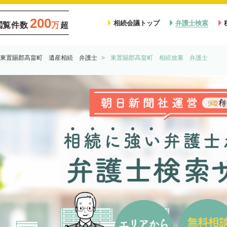
200
相続会議トップ
弁護士検索
閲覧件数
万
超
東置賜郡高畠町 遺産相続 弁護士
東置賜郡高畠町 相続放棄 弁護士