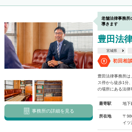
老舗法律事務所
導きます
豊田法
宮城県
初回相
豊田法律事務所は
ス停から徒歩1分
の場所にある法律事
最寄駅
地下
事務所の詳細を見る
所在地
〒98
イツ