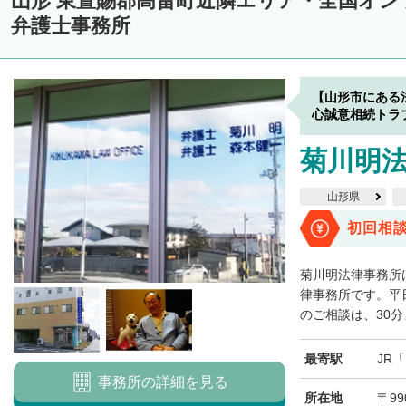
山形 東置賜郡高畠町近隣エリア・全国オ
弁護士事務所
【山形市にある
心誠意相続トラ
菊川明
山形県
初回相
菊川明法律事務所
律事務所です。平
のご相談は、30分
最寄駅
JR
事務所の詳細を見る
所在地
〒99