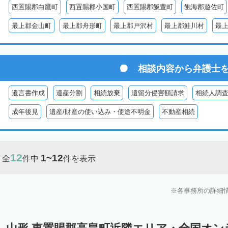
西置賜郡白鷹町
西置賜郡小国町
西置賜郡飯豊町
飽海郡遊佐町
最上郡金山町
最上郡舟形町
最上郡戸沢村
最上郡鮭川村
最
相談内容から
弁護士
遺言書作成
遺産分割
相続放棄
遺留分侵害額請求
相続人調
成年後見
遺産/財産の使い込み・使途不明金
不動産相続
12
1~12
全
件中
件を表示
各事務所の詳細