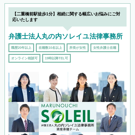
できます。また、相続は感情がからむ分野なの
でフィーリングも重要です。実際に電話や面談
【二重橋前駅徒歩1分】相続に関する幅広いお悩みにご対
で複数の弁護士と会話をしてウマが合う方に依
応いたします
頼をするのがおすすめです。
弁護士法人丸の内ソレイユ法律事務所
職歴20年以上
在籍数10名以上
所長が女性
女性弁護士在籍
オンライン相談可
19時以降TEL可