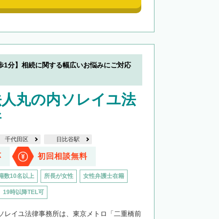
歩1分】相続に関する幅広いお悩みにご対応
法人丸の内ソレイユ法
所
千代田区
日比谷駅
応
初回相談無料
籍数10名以上
所長が女性
女性弁護士在籍
19時以降TEL可
ソレイユ法律事務所は、東京メトロ「二重橋前