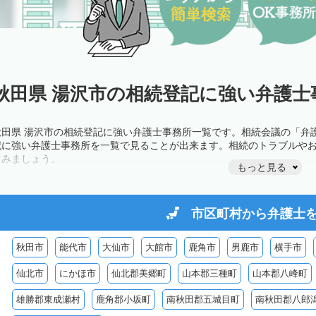
秋田県 湯沢市の相続登記に強い弁護士
秋田県 湯沢市の相続登記に強い弁護士事務所一覧です。相続会議の「弁
記に強い弁護士事務所を一覧で見ることが出来ます。相続のトラブルや
てみましょう。
もっと見る
市区町村から
弁護士
秋田市
能代市
大仙市
大館市
鹿角市
男鹿市
横手市
仙北市
にかほ市
仙北郡美郷町
山本郡三種町
山本郡八峰町
雄勝郡東成瀬村
鹿角郡小坂町
南秋田郡五城目町
南秋田郡八郎