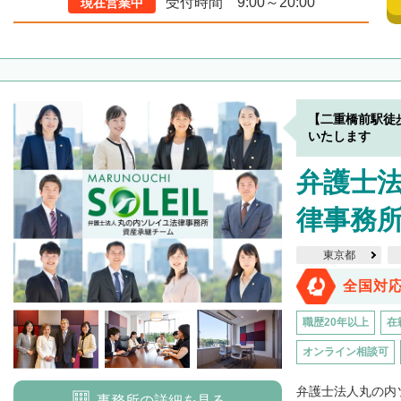
受付時間 9:00～20:00
現在営業中
【二重橋前駅徒
いたします
弁護士
律事務
東京都
全国対
職歴20年以上
在
オンライン相談可
弁護士法人丸の内
事務所の詳細を見る