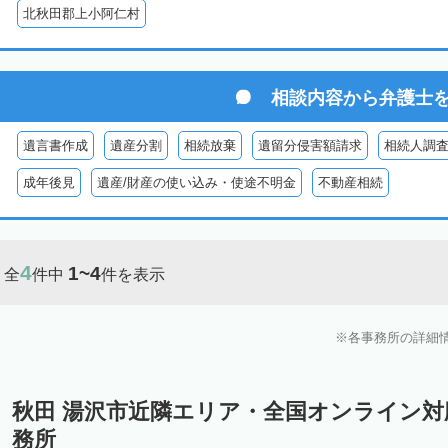
北秋田郡上小阿仁村
相談内容から
弁護士
遺言書作成
遺産分割
相続放棄
遺留分侵害額請求
相続人調
成年後見
遺産/財産の使い込み・使途不明金
不動産相続
4
1~4
全
件中
件を表示
各事務所の詳細
秋田 湯沢市近隣エリア・全国オンライン
務所