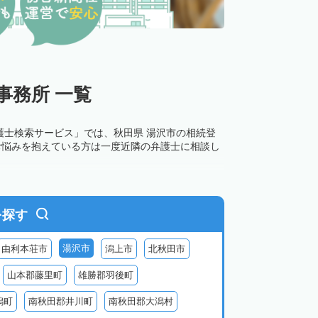
事務所 一覧
護士検索サービス」では、秋田県 湯沢市の相続登
お悩みを抱えている方は一度近隣の弁護士に相談し
を探す
湯沢市
由利本荘市
潟上市
北秋田市
山本郡藤里町
雄勝郡羽後町
潟町
南秋田郡井川町
南秋田郡大潟村