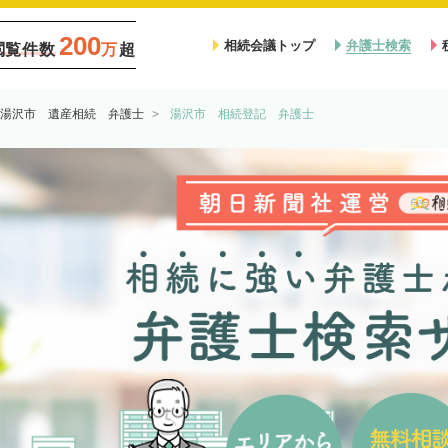
200
相続会議トップ
弁護士検索
閲覧件数
万
超
湯沢市 遺産相続 弁護士
湯沢市 相続登記 弁護士