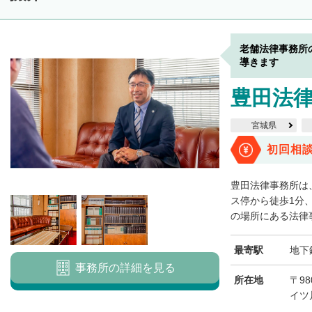
老舗法律事務所
導きます
豊田法
宮城県
初回相
豊田法律事務所は
ス停から徒歩1分
の場所にある法律事
最寄駅
地下
事務所の詳細を見る
所在地
〒98
イツ