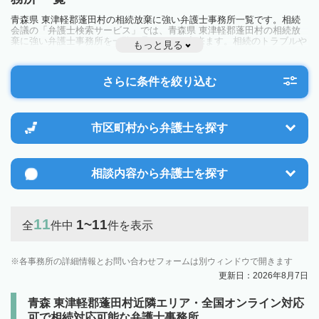
青森県 東津軽郡蓬田村の相続放棄に強い弁護士事務所一覧です。相続
会議の「弁護士検索サービス」では、青森県 東津軽郡蓬田村の相続放
棄に強い弁護士事務所を一覧で見ることが出来ます。相続のトラブルや
もっと見る
お悩みを抱えている方は一度近隣の弁護士に相談してみましょう。
さらに条件を絞り込む
市区町村から
弁護士を探す
相談内容から
弁護士を探す
11
1~11
全
件中
件を表示
各事務所の詳細情報とお問い合わせフォームは別ウィンドウで開きます
更新日：2026年8月7日
青森 東津軽郡蓬田村近隣エリア・全国オンライン対応
可で相続対応可能な弁護士事務所