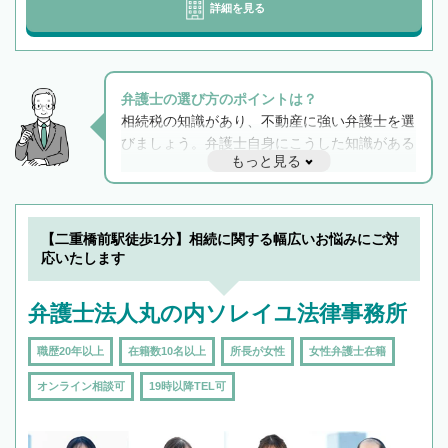
詳細を見る
弁護士の選び方のポイントは？
相続税の知識があり、不動産に強い弁護士を選
びましょう。弁護士自身にこうした知識がある
もっと見る
と他士業との連携もスムーズに進み、トラブル
解決のみならず相続をトータルで任せることが
できます。また、相続は感情がからむ分野なの
でフィーリングも重要です。実際に電話や面談
【二重橋前駅徒歩1分】相続に関する幅広いお悩みにご対
で複数の弁護士と会話をしてウマが合う方に依
応いたします
頼をするのがおすすめです。
弁護士法人丸の内ソレイユ法律事務所
職歴20年以上
在籍数10名以上
所長が女性
女性弁護士在籍
オンライン相談可
19時以降TEL可