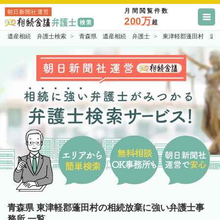
月間閲覧件数
朝日新聞社運営
200万
超
遺産相続 弁護士検索
青森県 遺産相続 弁護士
東津軽郡蓬田村 遺
青森県 東津軽郡蓬田村の相続放棄に強い弁護士事
務所 一覧