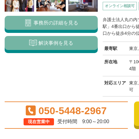
オンライン相談可
弁護士法人丸の内
事務所の詳細を見る
駅」4番出口から
口から徒歩4分の位
解決事例を見る
最寄駅
東京
所在地
〒10
4階
対応エリア
東京
可
050-5448-2967
受付時間 9:00～20:00
現在営業中