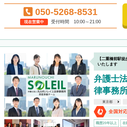
050-5268-8531
受付時間 10:00～21:00
現在営業中
【二重橋前駅徒
いたします
弁護士
律事務
東京都
全国対
職歴20年以上
在