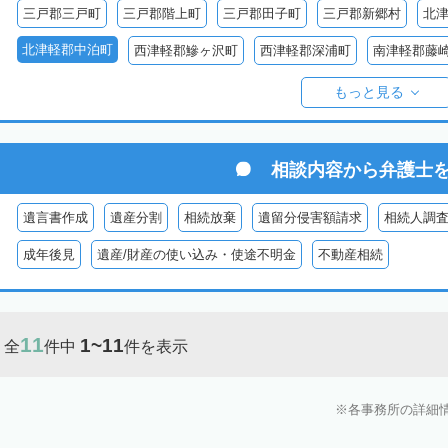
三戸郡三戸町
三戸郡階上町
三戸郡田子町
三戸郡新郷村
北
北津軽郡中泊町
西津軽郡鰺ヶ沢町
西津軽郡深浦町
南津軽郡藤
東津軽郡平内町
東津軽郡外ヶ浜町
東津軽郡蓬田村
東津軽郡今
もっと見る
相談内容から
弁護士
遺言書作成
遺産分割
相続放棄
遺留分侵害額請求
相続人調
成年後見
遺産/財産の使い込み・使途不明金
不動産相続
11
1~11
全
件中
件を表示
各事務所の詳細