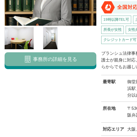
全国対
19時以降TEL可
所長が女性
女性
クレジットカード可
ブランシュ法律事
事務所の詳細を見る
護士が親身に対応
らからでもお越しい
最寄駅
御堂
浜駅
分以
所在地
〒53
阪弁
対応エリア
大阪