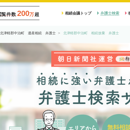
200
相続会議トップ
弁護士検索
閲覧件数
万
超
北津軽郡中泊町 遺産相続 弁護士
北津軽郡中泊町 相続放棄 弁護士