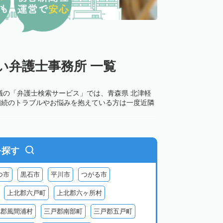
い弁護士事務所 一覧
議の「弁護士検索サービス」では、青森県 北津軽
相続のトラブルやお悩みを抱えている方は一度近隣
を探す
つ市
黒石市
平川市
つがる市
上北郡六戸町
上北郡六ヶ所村
北郡風間浦村
三戸郡南部町
三戸郡五戸町