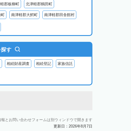
津軽郡板柳町
北津軽郡鶴田町
崎町
南津軽郡大鰐町
南津軽郡田舎館村
別町
中津軽郡西目屋村
を探す
査
相続財産調査
相続登記
家族信託
情報とお問い合わせフォームは別ウィンドウで開きます
更新日：2026年8月7日