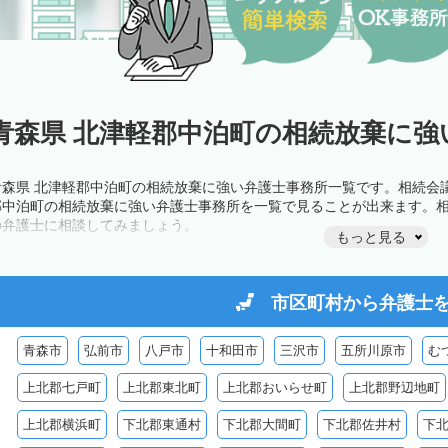
青森県 北津軽郡中泊町の相続放棄に強
青森県 北津軽郡中泊町の相続放棄に強い弁護士事務所一覧です。相続会
郡中泊町の相続放棄に強い弁護士事務所を一覧で見ることが出来ます。
の弁護士に相談してみましょう。
もっと見る
市区町村から
弁護士
青森市
弘前市
八戸市
十和田市
三沢市
五所川原市
む
上北郡七戸町
上北郡東北町
上北郡おいらせ町
上北郡野辺地町
上北郡横浜町
下北郡東通村
下北郡大間町
下北郡佐井村
下