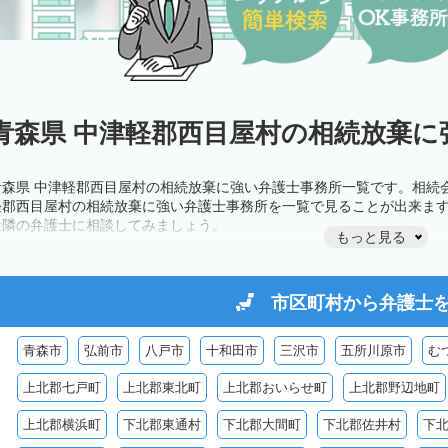
青森県 中津軽郡西目屋村の相続放棄に
青森県 中津軽郡西目屋村の相続放棄に強い弁護士事務所一覧です。相続
軽郡西目屋村の相続放棄に強い弁護士事務所を一覧で見ることが出来ま
近隣の弁護士に相談してみましょう。
もっと見る
市区町村から
弁護士
青森市
弘前市
八戸市
十和田市
三沢市
五所川原市
む
上北郡七戸町
上北郡東北町
上北郡おいらせ町
上北郡野辺地町
上北郡横浜町
下北郡東通村
下北郡大間町
下北郡佐井村
下