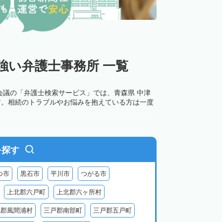
強い弁護士事務所 一覧
会議の「弁護士検索サービス」では、青森県 中津
す。相続のトラブルやお悩みを抱えている方は一度
を探す
つ市
黒石市
平川市
つがる市
上北郡六戸町
上北郡六ヶ所村
北郡風間浦村
三戸郡南部町
三戸郡五戸町