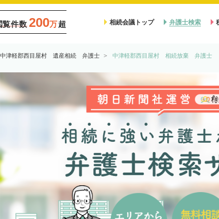
200
相続会議トップ
弁護士検索
閲覧件数
万
超
中津軽郡西目屋村 遺産相続 弁護士
中津軽郡西目屋村 相続放棄 弁護士