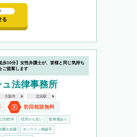
中
せる
徒歩10分】女性弁護士が、皆様と同じ気持ち
をご提案します
シュ法律事務所
大阪市
北浜駅
応
初回相談無料
土日祝OK
役所から近い
駐車場あり
弁護士在籍
オンライン相談可