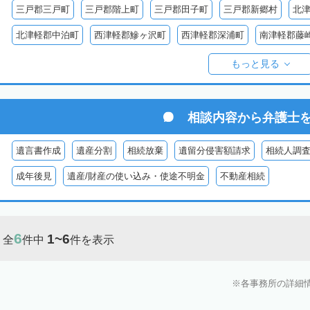
三戸郡三戸町
三戸郡階上町
三戸郡田子町
三戸郡新郷村
北
北津軽郡中泊町
西津軽郡鰺ヶ沢町
西津軽郡深浦町
南津軽郡藤
東津軽郡平内町
東津軽郡外ヶ浜町
東津軽郡蓬田村
東津軽郡今
もっと見る
相談内容から
弁護士
遺言書作成
遺産分割
相続放棄
遺留分侵害額請求
相続人調
成年後見
遺産/財産の使い込み・使途不明金
不動産相続
6
1~6
全
件中
件を表示
各事務所の詳細