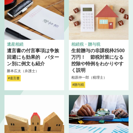
遺産相続
相続税・贈与税
遺言書の付言事項は争族
生前贈与の非課税枠2500
回避にも効果的 パター
万円！ 節税対策になる
ン別に例文も紹介
控除や特例をわかりやす
く説明
勝本広太（弁護士）
相原仲一郎（税理士）
#遺言書
#贈与税