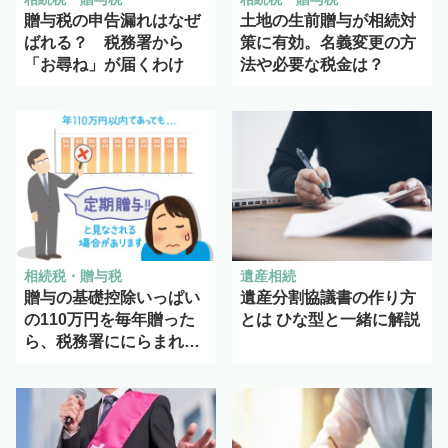
贈与税の申告漏れはなぜ
土地の生前贈与が相続対
ばれる？ 税務署から
策に有効。名義変更の方
「お尋ね」が届くわけ
法や必要な税金は？
相続税・贈与税
遺産相続
贈与の基礎控除いっぱい
遺産分割協議書の作り方
の110万円を毎年贈った
とは ひな型と一緒に解説
ら、税務署ににらまれ
る？