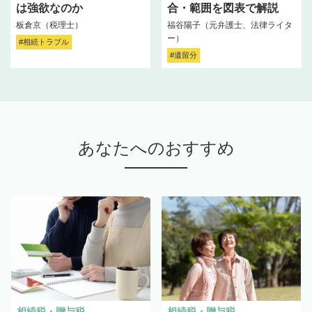
は強欲なのか
合・範囲を図表で解説
板倉京（税理士）
福谷陽子（元弁護士、法律ライタ
ー）
#相続トラブル
#遺留分
あなたへのおすすめ
相続税・贈与税
相続税・贈与税