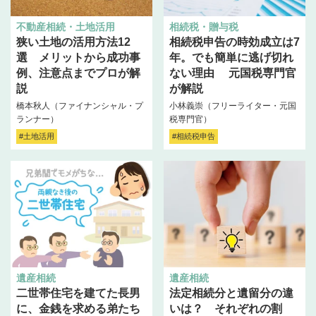
不動産相続・土地活用
相続税・贈与税
狭い土地の活用方法12
相続税申告の時効成立は7
選 メリットから成功事
年。でも簡単に逃げ切れ
例、注意点までプロが解
ない理由 元国税専門官
説
が解説
橋本秋人（ファイナンシャル・プ
小林義崇（フリーライター・元国
ランナー）
税専門官）
#土地活用
#相続税申告
遺産相続
遺産相続
二世帯住宅を建てた長男
法定相続分と遺留分の違
に、金銭を求める弟たち
いは？ それぞれの割