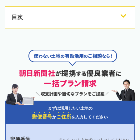
目次
まずは活用したい土地の
郵
便
番
号
ご
住
所
か
を入力してください
郵便番号
ハイフンを入れずにご入力してください