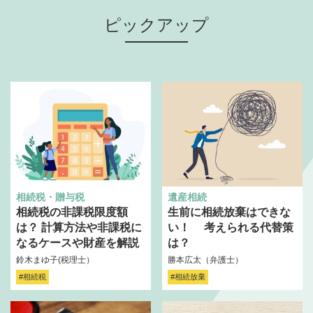
ピックアップ
相続税・贈与税
遺産相続
相続税の非課税限度額
生前に相続放棄はできな
は？ 計算方法や非課税に
い！ 考えられる代替策
なるケースや財産を解説
は？
鈴木まゆ子(税理士）
勝本広太（弁護士）
#相続税
#相続放棄