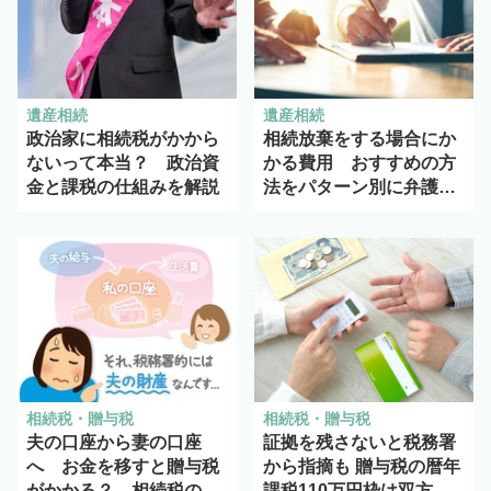
遺産相続
遺産相続
政治家に相続税がかから
相続放棄をする場合にか
ないって本当？ 政治資
かる費用 おすすめの方
金と課税の仕組みを解説
法をパターン別に弁護士
が解説！
相続税・贈与税
相続税・贈与税
夫の口座から妻の口座
証拠を残さないと税務署
へ お金を移すと贈与税
から指摘も 贈与税の暦年
がかかる？ 相続税の課
課税110万円枠は双方合