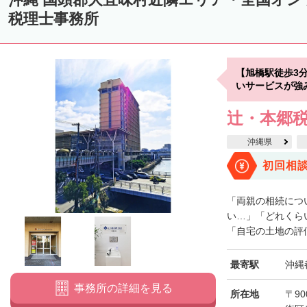
税理士事務所
【旭橋駅徒歩3
いサービスが強
辻・本郷税
沖縄県
初回相
「両親の相続につ
い…」「どれくら
「自宅の土地の評価
最寄駅
沖縄
事務所の詳細を見る
所在地
〒90