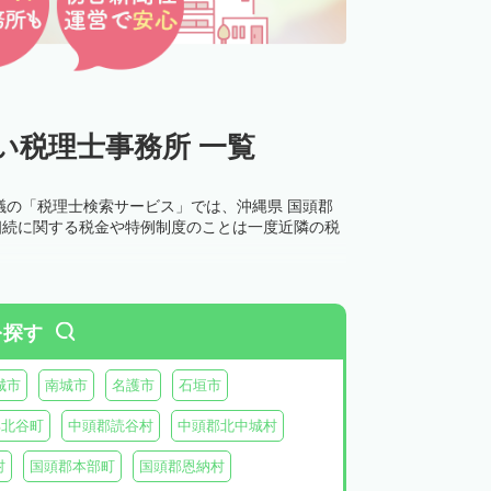
い税理士事務所 一覧
議の「税理士検索サービス」では、沖縄県 国頭郡
相続に関する税金や特例制度のことは一度近隣の税
を探す
城市
南城市
名護市
石垣市
郡北谷町
中頭郡読谷村
中頭郡北中城村
村
国頭郡本部町
国頭郡恩納村