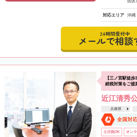
街区
対応エリア
沖縄
24時間受付中
メールで相談
【三ノ宮駅徒歩
続税対策をご提
近江清秀
兵庫県
全国対
土日祝OK
オンラ