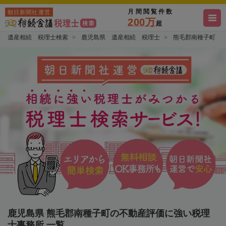
月間閲覧件数
朝日新聞社運営
200万
超
遺産相続 税理士検索
鹿児島県 遺産相続 税理士
熊毛郡南種子町 
鹿児島県 熊毛郡南種子町の不動産評価に強い税理
士事務所 一覧