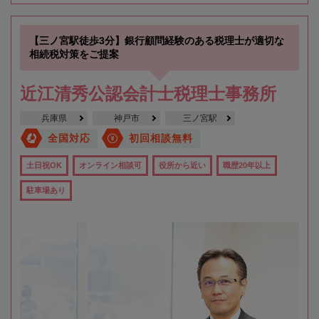
【三ノ宮駅徒歩3分】銀行顧問経験のある税理士が適切な
相続税対策をご提案
近江清秀公認会計士税理士事務所
兵庫県
神戸市
三ノ宮駅
全国対応
初回相談無料
土日祝OK
オンライン相談可
役所から近い
職歴20年以上
駐車場あり