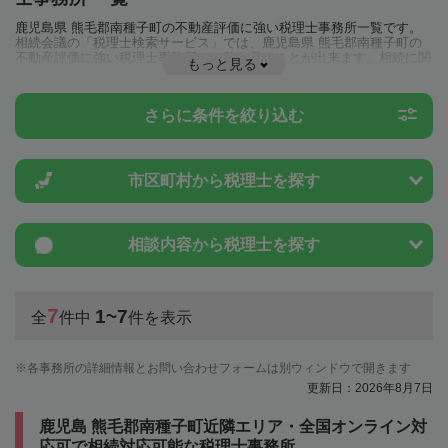
鹿児島県 熊毛郡南種子町の不動産評価に強い税理士事務所一覧です。
相続会議の「税理士検索サービス」では、鹿児島県 熊毛郡南種子町の
不動産評価に強い税理士事務所を一覧で見ることが出来ます。相続に関
もっと見る
する税金や特例制度のことは一度近隣の税理士に相談してみましょう。
さらに条件を絞り込む
市区町村から
税理士を探す
相談内容から
税理士を探す
7
1~7
全
件中
件を表示
各事務所の詳細情報とお問い合わせフォームは別ウィンドウで開きます
更新日：2026年8月7日
鹿児島 熊毛郡南種子町近隣エリア・全国オンライン対
応可で相続対応可能な税理士事務所