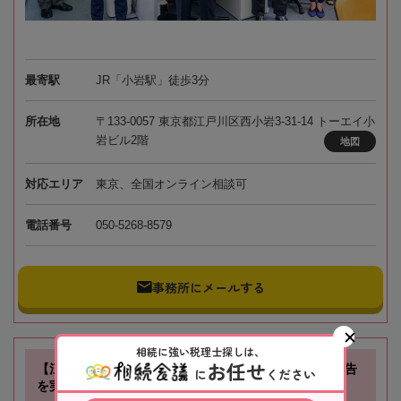
最寄駅
JR「小岩駅」徒歩3分
所在地
〒133-0057 東京都江戸川区西小岩3-31-14 トーエイ小
岩ビル2階
地図
対応エリア
東京、全国オンライン相談可
電話番号
050-5268-8579
事務所にメールする
相続に強い税理士探しは、
お任せ
【江坂駅徒歩1分】お客様に寄り添い、確かな相続税申告
に
ください
を実現します！