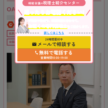
税理士紹介センター
相続会議
の
OAG税理士法人 大阪
迷ったらお電話ください!
大阪府
吹田市
江坂駅
不動産や株式等、相続資産に合わせて、
お近くの専門税理士
全国対応
初回相談無料
をご紹介します。
詳しくはこちら
役所から近い
在籍数10名以上
オンライン相談可
24時間受付中
メールで相談する
全国出張対応可
女性税理士在籍
無料で電話する
営業時間10:00~19:00