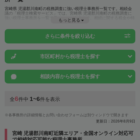
宮崎県 児湯郡川南町の税務調査に強い税理士事務所一覧です。相続会
議の「税理士検索サービス」では、宮崎県 児湯郡川南町の税務調査に
強い税理士事務所を一覧で見ることが出来ます。相続に関する税金や特
もっと見る
例制度のことは一度近隣の税理士に相談してみましょう。
さらに条件を絞り込む
市区町村から
税理士を探す
相談内容から
税理士を探す
6
1~6
全
件中
件を表示
各事務所の詳細情報とお問い合わせフォームは別ウィンドウで開きます
更新日：2026年8月9日
宮崎 児湯郡川南町近隣エリア・全国オンライン対応可
で相続対応可能な税理士事務所