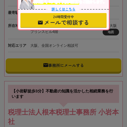
お近くの専門税理士
をご紹介します。
詳しくはこちら
最寄駅
阪急電鉄「南方駅」徒歩1分
24時間受付中
メールで相談する
所在地
〒532-0011 大阪府大阪市淀川区西中島3-15-7 新大阪
プリンスビル4階
地図
対応エリア
大阪、全国オンライン相談可
事務所にメールする
【小岩駅徒歩3分】不動産の知識を活かした相続業務を行
います
税理士法人根本税理士事務所 小岩本
社