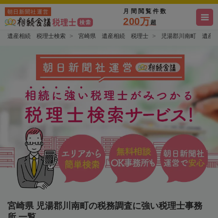
月間閲覧件数
朝日新聞社運営
200万
超
遺産相続 税理士検索
宮崎県 遺産相続 税理士
児湯郡川南町 遺産
宮崎県 児湯郡川南町の税務調査に強い税理士事務
所 一覧