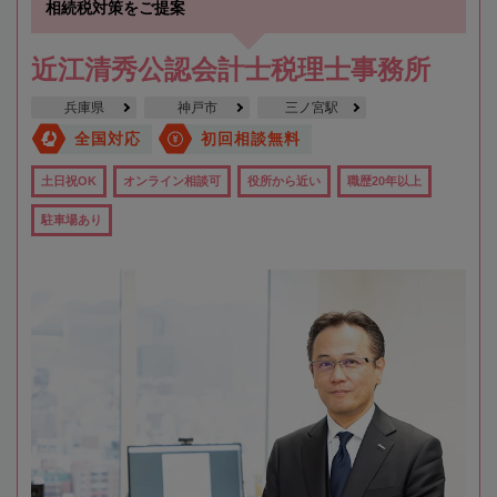
相続税対策をご提案
近江清秀公認会計士税理士事務所
兵庫県
神戸市
三ノ宮駅
全国対応
初回相談無料
土日祝OK
オンライン相談可
役所から近い
職歴20年以上
駐車場あり