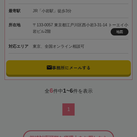
最寄駅
JR「小岩駅」徒歩3分
所在地
〒133-0057 東京都江戸川区西小岩3-31-14 トーエイ小
岩ビル2階
地図
対応エリア
東京、全国オンライン相談可
事務所にメールする
6
1~6
全
件中
件を表示
1