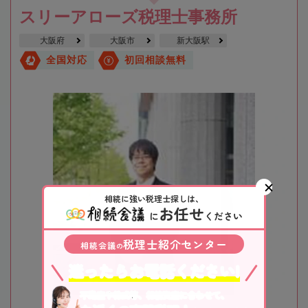
スリーアローズ税理士事務所
大阪府
大阪市
新大阪駅
全国対応
初回相談無料
相続に強い税理士探しは、
お任せ
に
ください
税理士紹介センター
相続会議
の
迷ったらお電話ください!
不動産や株式等、相続資産に合わせて、