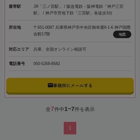
最寄駅
JR「三ノ宮駅」 / 阪急電鉄・阪神電鉄「神戸三宮
駅」 / 神戸市営地下鉄「三宮駅」各徒歩3分
所在地
〒651-0087 兵庫県神戸市中央区御幸通8-1-6 神戸国際
会館17階
地図
対応エリア
兵庫、全国オンライン相談可
電話番号
050-5268-8582
事務所にメールする
7
1~7
全
件中
件を表示
1