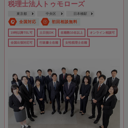
税理士法人トゥモローズ
東京都
中央区
日本橋駅
全国対応
初回相談無料
19時以降TEL可
土日祝OK
在籍数10名以上
オンライン相談可
全国出張対応可
行政書士在籍
女性税理士在籍