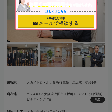
お近くの専門税理士
をご紹介します。
詳しくはこちら
24時間受付中
メールで相談する
最寄駅
大阪メトロ・北大阪急行電鉄「江坂駅」徒歩1分
所在地
〒564-0063 大阪府吹田市江坂町1-13-33 HF江坂駅前
ビルディング7階
地図
対応エリア
大阪、全国オンライン相談可