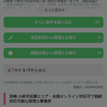
宮崎県 小林市の生前対策に強い税理士事務所一覧です。相続会議の
「税理士検索サービス」では、宮崎県 小林市の生前対策に強い税理士
事務所を一覧で見ることが出来ます。相続に関する税金や特例制度のこ
もっと見る
とは一度近隣の税理士に相談してみましょう。
さらに条件を絞り込む
市区町村から
税理士を探す
相談内容から
税理士を探す
7
1~7
全
件中
件を表示
各事務所の詳細情報とお問い合わせフォームは別ウィンドウで開きます
更新日：2026年8月6日
宮崎 小林市近隣エリア・全国オンライン対応可で相続
対応可能な税理士事務所