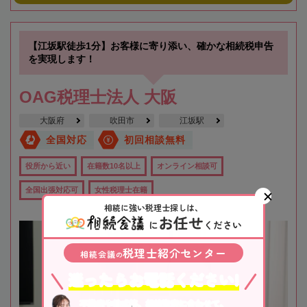
【江坂駅徒歩1分】お客様に寄り添い、確かな相続税申告
を実現します！
OAG税理士法人 大阪
大阪府
吹田市
江坂駅
全国対応
初回相談無料
役所から近い
在籍数10名以上
オンライン相談可
全国出張対応可
女性税理士在籍
相続に強い税理士探しは、
お任せ
に
ください
税理士紹介センター
相続会議
の
迷ったらお電話ください!
不動産や株式等、相続資産に合わせて、