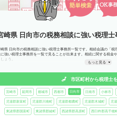
宮崎県 日向市の税務相談に強い税理士
宮崎県 日向市の税務相談に強い税理士事務所一覧です。相続会議の「税
談に強い税理士事務所を一覧で見ることが出来ます。相続に関する税金
ましょう。
もっと見る
市区町村から
税理士
日向市
宮崎市
延岡市
都城市
西都市
日南市
小林市
児湯郡新富町
児湯郡川南町
児湯郡都農町
児湯郡木城町
児
東諸県郡国富町
東諸県郡綾町
西諸県郡高原町
西臼杵郡高千穂