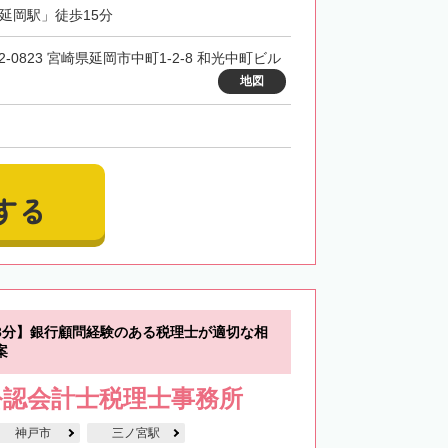
「延岡駅」徒歩15分
2‐0823 宮崎県延岡市中町1-2-8 和光中町ビル
地図
する
3分】銀行顧問経験のある税理士が適切な相
案
公認会計士税理士事務所
神戸市
三ノ宮駅