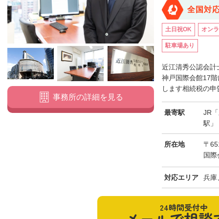
全国対
土日祝OK
オンラ
駐車場あり
近江清秀公認会計
神戸国際会館17
します相続税の申告
事務所の詳細を見る
最寄駅
JR
駅」
所在地
〒65
国際
対応エリア
兵庫
24時間受付中
メールで相談