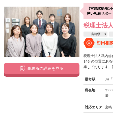
【宮崎駅徒歩1
厚い相続サポー
税理士法人
宮崎県
初回相
税理士法人武内総
14分の位置にあ
業しております。初
事務所の詳細を見る
最寄駅
JR
所在地
〒88
階
対応エリア
宮崎