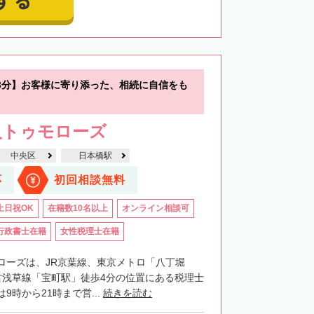
3分】お客様に寄り添った、相続に自信をも
人トゥモローズ
中央区
日本橋駅
応
初回相談無料
土日祝OK
在籍数10名以上
オンライン相談可
行政書士在籍
女性税理士在籍
ローズは、JR京葉線、東京メトロ「八丁堀
営浅草線「宝町駅」徒歩4分の位置にある税理士
9時から21時まで営...
続きを読む