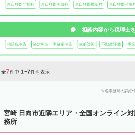
東臼杵郡門川町
東臼杵郡美郷町
東臼杵郡椎葉村
東臼杵郡諸塚
相談内容から
税理士
相続税申告
確定申告・準確定申告
生前対策
不動産評価
事
7
1~7
全
件中
件を表示
各事務所の詳細
宮崎 日向市近隣エリア・全国オンライン
務所