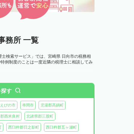
事務所 一覧
理士検索サービス」では、宮崎県 日向市の税務相
や特例制度のことは一度近隣の税理士に相談してみ
を探す
えびの市
串間市
児湯郡高鍋町
湯郡西米良村
北諸県郡三股町
町
西臼杵郡日之影町
西臼杵郡五ヶ瀬町