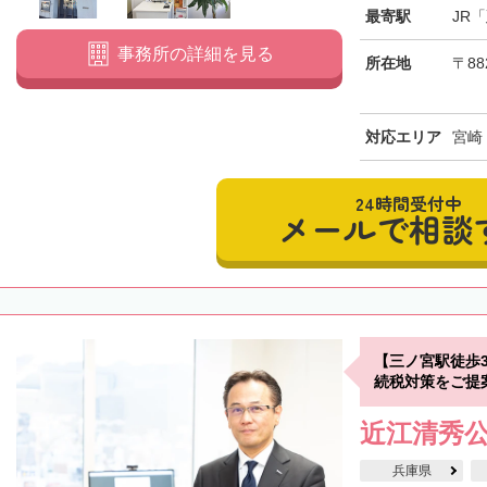
最寄駅
JR
事務所の詳細を見る
所在地
〒88
対応エリア
宮崎
24時間受付中
メールで相談
【三ノ宮駅徒歩
続税対策をご提
近江清秀
兵庫県