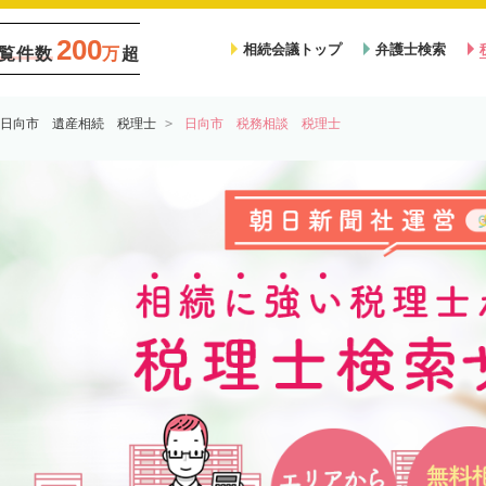
200
相続会議トップ
弁護士検索
覧件数
万
超
日向市 遺産相続 税理士
日向市 税務相談 税理士