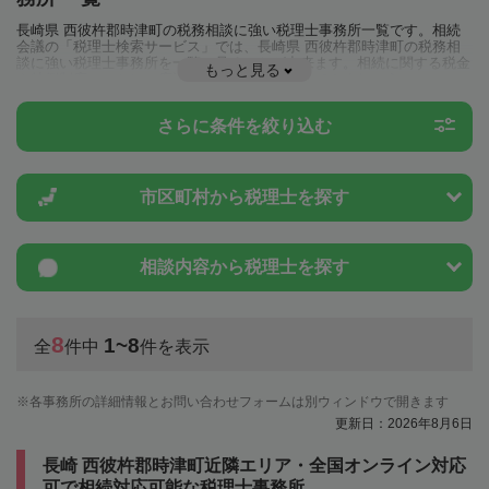
長崎県 西彼杵郡時津町の税務相談に強い税理士事務所一覧です。相続
会議の「税理士検索サービス」では、長崎県 西彼杵郡時津町の税務相
談に強い税理士事務所を一覧で見ることが出来ます。相続に関する税金
もっと見る
や特例制度のことは一度近隣の税理士に相談してみましょう。
さらに条件を絞り込む
市区町村から
税理士を探す
相談内容から
税理士を探す
8
1~8
全
件中
件を表示
各事務所の詳細情報とお問い合わせフォームは別ウィンドウで開きます
更新日：2026年8月6日
長崎 西彼杵郡時津町近隣エリア・全国オンライン対応
可で相続対応可能な税理士事務所