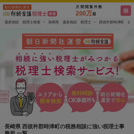
月間閲覧件数
朝日新聞社運営
200万
超
遺産相続 税理士検索
長崎県 遺産相続 税理士
西彼杵郡時津町 遺
長崎県 西彼杵郡時津町の税務相談に強い税理士事
務所 一覧