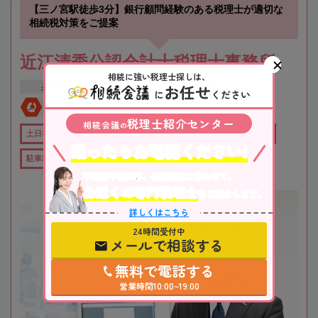
【三ノ宮駅徒歩3分】銀行顧問経験のある税理士が適切な
相続税対策をご提案
近江清秀公認会計士税理士事務所
相続に強い税理士探しは、
お任せ
兵庫県
神戸市
三ノ宮駅
に
ください
全国対応
初回相談無料
税理士紹介センター
相続会議
の
土日祝OK
オンライン相談可
役所から近い
職歴20年以上
迷ったらお電話ください!
駐車場あり
不動産や株式等、相続資産に合わせて、
お近くの専門税理士
をご紹介します。
詳しくはこちら
24時間受付中
メールで相談する
無料で電話する
営業時間10:00~19:00