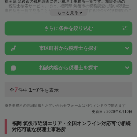
福岡県 筑後市の税務調査に強い税理士事務所一覧です。相続会議の
「税理士検索サービス」では、福岡県 筑後市の税務調査に強い税理士
事務所を一覧で見ることが出来ます。相続に関する税金や特例制度のこ
もっと見る
とは一度近隣の税理士に相談してみましょう。
さらに条件を絞り込む
市区町村から
税理士を探す
相談内容から
税理士を探す
7
1~7
全
件中
件を表示
各事務所の詳細情報とお問い合わせフォームは別ウィンドウで開きます
更新日：2026年8月10日
福岡 筑後市近隣エリア・全国オンライン対応可で相続
対応可能な税理士事務所