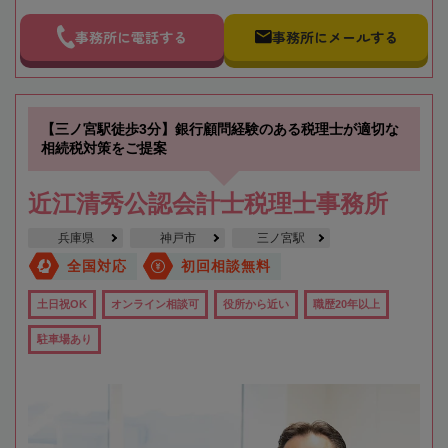
事務所に電話する
事務所にメールする
【三ノ宮駅徒歩3分】銀行顧問経験のある税理士が適切な
相続税対策をご提案
近江清秀公認会計士税理士事務所
兵庫県
神戸市
三ノ宮駅
全国対応
初回相談無料
土日祝OK
オンライン相談可
役所から近い
職歴20年以上
駐車場あり