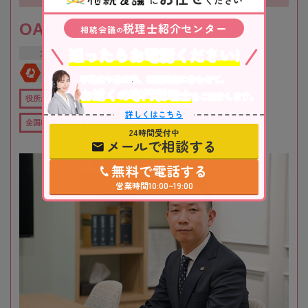
に
ください
税理士紹介センター
OAG税理士法人 大阪
相続会議
の
迷ったらお電話ください!
大阪府
吹田市
江坂駅
全国対応
初回相談無料
不動産や株式等、相続資産に合わせて、
お近くの専門税理士
をご紹介します。
役所から近い
在籍数10名以上
オンライン相談可
詳しくはこちら
全国出張対応可
女性税理士在籍
24時間受付中
メールで相談する
無料で電話する
営業時間10:00~19:00