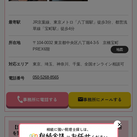
最寄駅
JR京葉線、東京メトロ「八丁堀駅」徒歩3分、都営浅
草線「宝町駅」徒歩4分
所在地
〒104-0032 東京都中央区八丁堀4-3-5 京橋宝町
PREX6階
地図
対応エリア
東京、埼玉、神奈川、千葉、全国オンライン相談可
050-5268-8565
電話番号
事務所に電話する
事務所にメールする
【江坂駅徒歩1分】お客様に寄り添い、確かな相続税申告
相続に強い税理士探しは、
を実現します！
お任せ