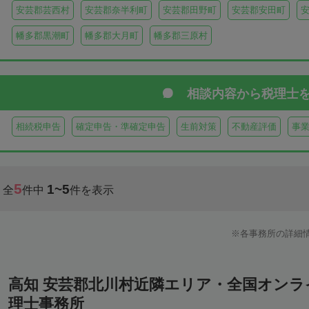
安芸郡芸西村
安芸郡奈半利町
安芸郡田野町
安芸郡安田町
幡多郡黒潮町
幡多郡大月町
幡多郡三原村
相談内容から
税理士
相続税申告
確定申告・準確定申告
生前対策
不動産評価
事
5
1~5
全
件中
件を表示
各事務所の詳細
高知 安芸郡北川村近隣エリア・全国オン
理士事務所