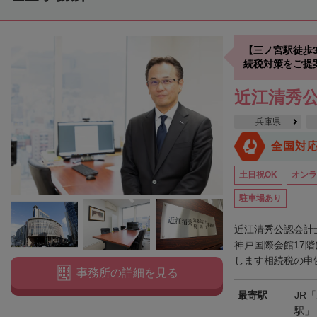
【三ノ宮駅徒歩
続税対策をご提
近江清秀
兵庫県
全国対
土日祝OK
オンラ
駐車場あり
近江清秀公認会計
神戸国際会館17
します相続税の申告
事務所の詳細を見る
最寄駅
JR
駅」