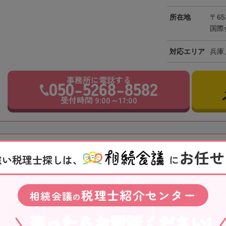
所在地
〒65
国際
対応エリア
兵庫
事務所に電話する
050-5268-8582
受付時間 9:00～17:00
お任せ
【小岩駅徒歩3
強い税理士探しは、
に
ます
税理士法人
税理士紹介センター
相続会議
の
社
迷ったらお電話ください!
東京都