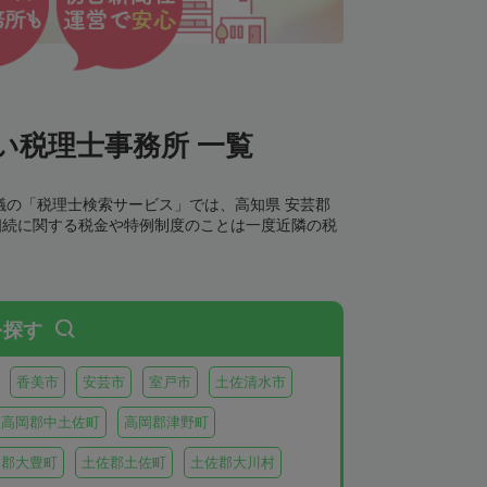
い税理士事務所 一覧
議の「税理士検索サービス」では、高知県 安芸郡
相続に関する税金や特例制度のことは一度近隣の税
を探す
香美市
安芸市
室戸市
土佐清水市
高岡郡中土佐町
高岡郡津野町
岡郡大豊町
土佐郡土佐町
土佐郡大川村