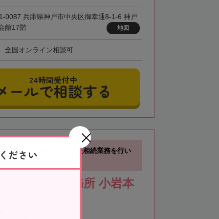
1-0087 兵庫県神戸市中央区御幸通8-1-6 神戸
会館17階
地図
、全国オンライン相談可
24時間受付中
メールで相談する
分】不動産の知識を活かした相続業務を行い
ください
根本税理士事務所 小岩本
江戸川区