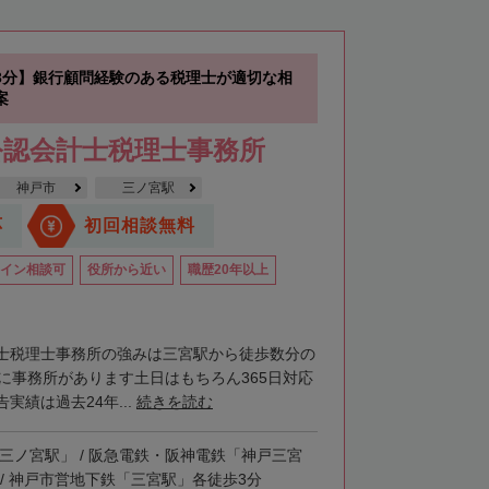
3分】銀行顧問経験のある税理士が適切な相
案
公認会計士税理士事務所
神戸市
三ノ宮駅
応
初回相談無料
イン相談可
役所から近い
職歴20年以上
士税理士事務所の強みは三宮駅から徒歩数分の
階に事務所があります土日はもちろん365日対応
実績は過去24年...
続きを読む
「三ノ宮駅」 / 阪急電鉄・阪神電鉄「神戸三宮
 / 神戸市営地下鉄「三宮駅」各徒歩3分