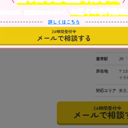
全国対
お近くの専門税理
産や株式等、相続資産に合わせて、
オンライン相談可
詳しくはこちら
事務所の詳細を見る
24時間受付中
税理士法人根本税
メールで相談する
分にある税理士事
者が対応します。そ
最寄駅
JR
所在地
〒13
イ小
対応エリア
東京
24時間受付中
メールで相談