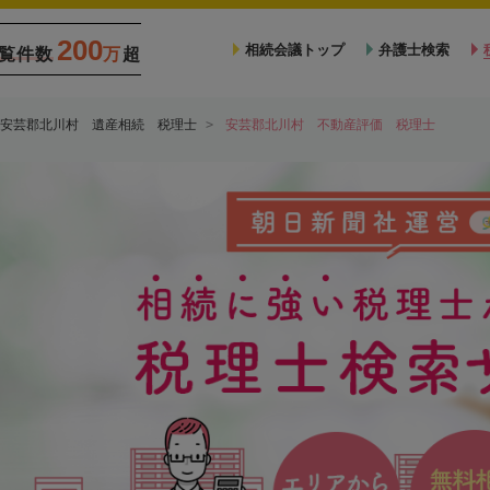
200
相続会議トップ
弁護士検索
覧件数
万
超
安芸郡北川村 遺産相続 税理士
安芸郡北川村 不動産評価 税理士