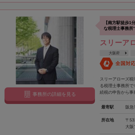
【南方駅徒歩1
な税理士事務所
スリーア
大阪府
全国対
スリーアローズ税
る税理士事務所で
続税の申告から事前
事務所の詳細を見る
最寄駅
阪急
所在地
〒53
大阪