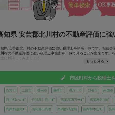
高知県 安芸郡北川村の不動産評価に強
高知県 安芸郡北川村の不動産評価に強い税理士事務所一覧です。相続会
北川村の不動産評価に強い税理士事務所を一覧で見ることが出来ます。
理士に相談してみましょう。
もっと見る
市区町村から
税理士
高知市
土佐市
香南市
須崎市
四万十市
宿毛市
南国市
吾川郡いの町
吾川郡仁淀川町
高岡郡四万十町
高岡郡佐川町
高岡郡越知町
高岡郡日高村
高岡郡梼原町
長岡郡本山町
長