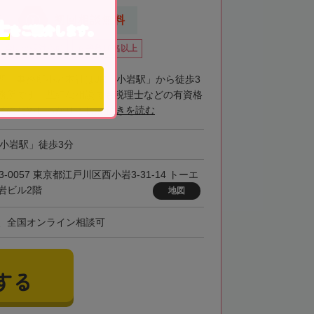
応
初回相談無料
士
をご紹介します。
全国出張対応可
在籍数10名以上
理士事務所小岩本社はJR「小岩駅」から徒歩3
務所です。些細な相談でも税理士などの有資格
のためしっかりとし...
続きを読む
「小岩駅」徒歩3分
3-0057 東京都江戸川区西小岩3-31-14 トーエ
岩ビル2階
地図
、全国オンライン相談可
する