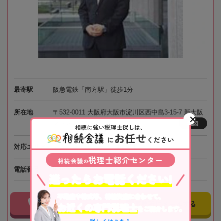
最寄駅
阪急電鉄「南方駅」徒歩1分
所在地
〒532-0011 大阪府大阪市淀川区西中島3-15-7 新大阪
プリンスビル4階
地図
相続に強い税理士探しは、
お任せ
に
ください
対応エリア
大阪、全国オンライン相談可
税理士紹介センター
相続会議
の
050-5268-8595
電話番号
迷ったらお電話ください!
不動産や株式等、相続資産に合わせて、
事務所に電話する
事務所にメールする
お近くの専門税理士
をご紹介します。