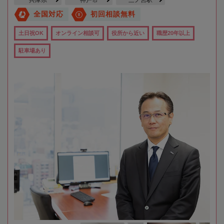
兵庫県
神戸市
三ノ宮駅
全国対応
初回相談無料
土日祝OK
オンライン相談可
役所から近い
職歴20年以上
駐車場あり