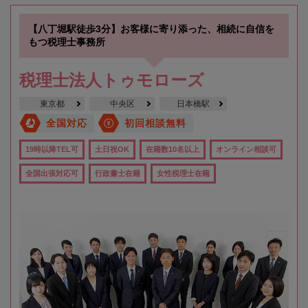
【八丁堀駅徒歩3分】お客様に寄り添った、相続に自信を
もつ税理士事務所
税理士法人トゥモローズ
東京都
中央区
日本橋駅
全国対応
初回相談無料
19時以降TEL可
土日祝OK
在籍数10名以上
オンライン相談可
全国出張対応可
行政書士在籍
女性税理士在籍