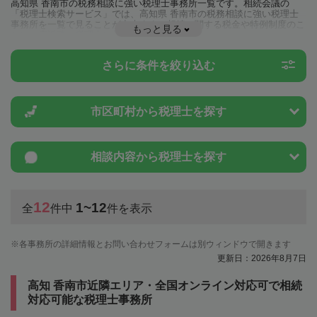
高知県 香南市の税務相談に強い税理士事務所一覧です。相続会議の
「税理士検索サービス」では、高知県 香南市の税務相談に強い税理士
事務所を一覧で見ることが出来ます。相続に関する税金や特例制度のこ
もっと見る
とは一度近隣の税理士に相談してみましょう。
さらに条件を絞り込む
市区町村から
税理士を探す
相談内容から
税理士を探す
12
1~12
全
件中
件を表示
各事務所の詳細情報とお問い合わせフォームは別ウィンドウで開きます
更新日：2026年8月7日
高知 香南市近隣エリア・全国オンライン対応可で相続
対応可能な税理士事務所