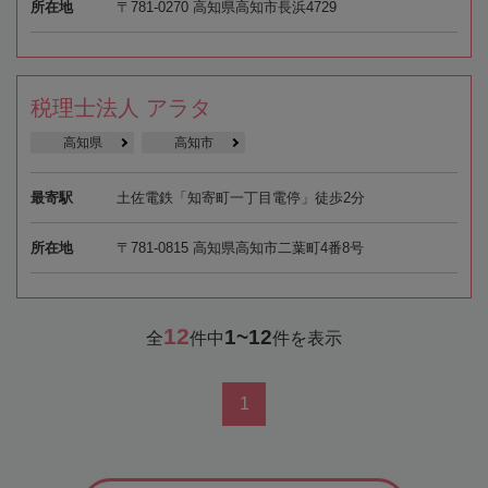
所在地
〒781-0270 高知県高知市長浜4729
税理士法人 アラタ
高知県
高知市
最寄駅
土佐電鉄「知寄町一丁目電停」徒歩2分
所在地
〒781-0815 高知県高知市二葉町4番8号
12
1~12
全
件中
件を表示
1