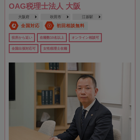
OAG税理士法人 大阪
大阪府
吹田市
江坂駅
全国対応
初回相談無料
役所から近い
在籍数10名以上
オンライン相談可
全国出張対応可
女性税理士在籍