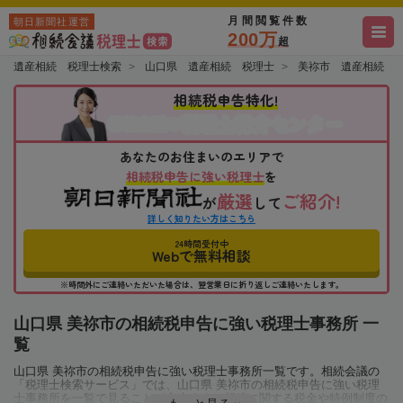
月間閲覧件数
朝日新聞社運営
200万
超
遺産相続 税理士検索
山口県 遺産相続 税理士
美祢市 遺産相続 
相続税申告特化!
税理士紹介センター
相続会議の
あなたのお住まいのエリアで
相続税申告に強い税理士
を
厳選
ご紹介!
が
して
詳しく知りたい方はこちら
24時間受付中
Webで無料相談
※時間外にご連絡いただいた場合は、翌営業日に折り返しご連絡いたします。
山口県 美祢市の相続税申告に強い税理士事務所 一
覧
山口県 美祢市の相続税申告に強い税理士事務所一覧です。相続会議の
「税理士検索サービス」では、山口県 美祢市の相続税申告に強い税理
士事務所を一覧で見ることが出来ます。相続に関する税金や特例制度の