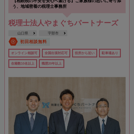
【相続税の不安を安心へ繋げる】ご家族様の思いに寄り添
う、地域密着の税理士事務所
税理士法人やまぐちパートナーズ
山口県
宇部市
初回相談無料
オンライン相談可
全国出張対応可
役所から近い
駐車場あり
在籍数10名以上
職歴20年以上