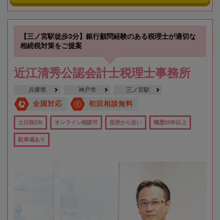
【三ノ宮駅徒歩3分】銀行顧問経験のある税理士が適切な
相続税対策をご提案
近江清秀公認会計士税理士事務所
兵庫県
神戸市
三ノ宮駅
全国対応
初回相談無料
土日祝OK
オンライン相談可
役所から近い
職歴20年以上
駐車場あり