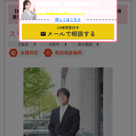
不動産や株式等、相続資産に合わせて、
お近くの専門税理士
をご紹介します。
【南方駅徒歩1分】不動産に関する相続や相続税対策が得
意な税理士事務所です
詳しくはこちら
24時間受付中
メールで相談する
スリーアローズ税理士事務所
大阪府
大阪市
新大阪駅
全国対応
初回相談無料