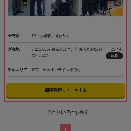
最寄駅
JR「小岩駅」徒歩3分
所在地
〒133-0057 東京都江戸川区西小岩3-31-14 トーエイ小
岩ビル2階
地図
対応エリア
東京、全国オンライン相談可
事務所にメールする
7
1~7
全
件中
件を表示
1