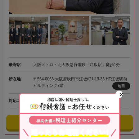
最寄駅
大阪メトロ・北大阪急行電鉄「江坂駅」徒歩1分
所在地
〒564-0063 大阪府吹田市江坂町1-13-33 HF江坂駅前
ビルディング7階
地図
相続に強い税理士探しは、
対応エリア
大阪、全国オンライン相談可
お任せ
に
ください
税理士紹介センター
相続会議
の
事務所にメールする
迷ったらお電話ください!