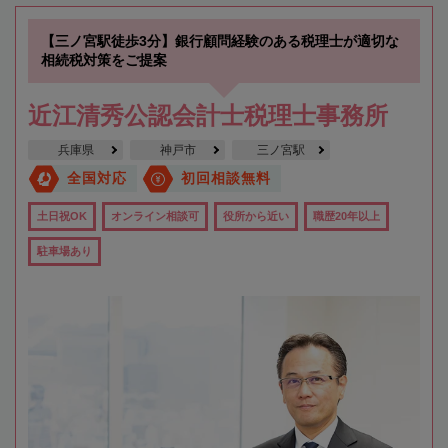
【三ノ宮駅徒歩3分】銀行顧問経験のある税理士が適切な
相続税対策をご提案
近江清秀公認会計士税理士事務所
兵庫県
神戸市
三ノ宮駅
全国対応
初回相談無料
土日祝OK
オンライン相談可
役所から近い
職歴20年以上
駐車場あり