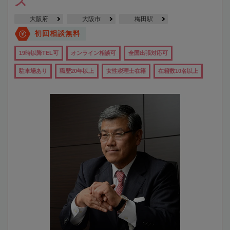
ス
大阪府
大阪市
梅田駅
初回相談無料
19時以降TEL可
オンライン相談可
全国出張対応可
駐車場あり
職歴20年以上
女性税理士在籍
在籍数10名以上