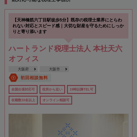
【天神橋筋六丁目駅徒歩5分】既存の税理士業界にとらわ
れない対応とスピード感｜大切な財産を守るためにしっか
りと寄り添います
ハートランド税理士法人 本社天六
オフィス
大阪府
大阪市
初回相談無料
全国出張対応可
役所から近い
19時以降TEL可
在籍数10名以上
オンライン相談可