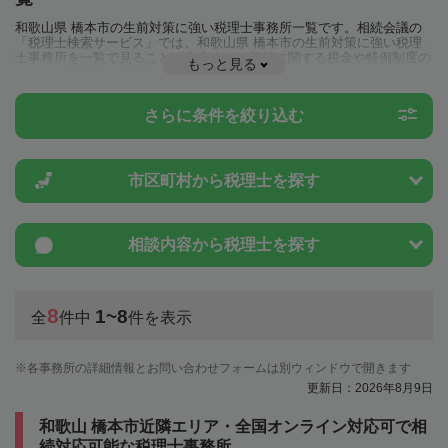
和歌山県 橋本市の生前対策に強い税理士事務所一覧です。相続会議の
「税理士検索サービス」では、和歌山県 橋本市の生前対策に強い税理
士事務所を一覧で見ることが出来ます。相続に関する税金や特例制度の
もっと見る
ことは一度近隣の税理士に相談してみましょう。
さらに条件を絞り込む
市区町村から
税理士を探す
相談内容から
税理士を探す
8
1~8
全
件中
件を表示
各事務所の詳細情報とお問い合わせフォームは別ウィンドウで開きます
更新日：2026年8月9日
和歌山 橋本市近隣エリア・全国オンライン対応可で相
続対応可能な税理士事務所