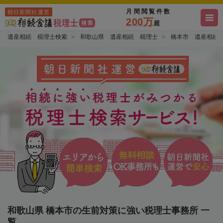
月間閲覧件数
朝日新聞社運営
200万
超
遺産相続 税理士検索
和歌山県 遺産相続 税理士
橋本市 遺産相続
和歌山県 橋本市の生前対策に強い税理士事務所 一
覧