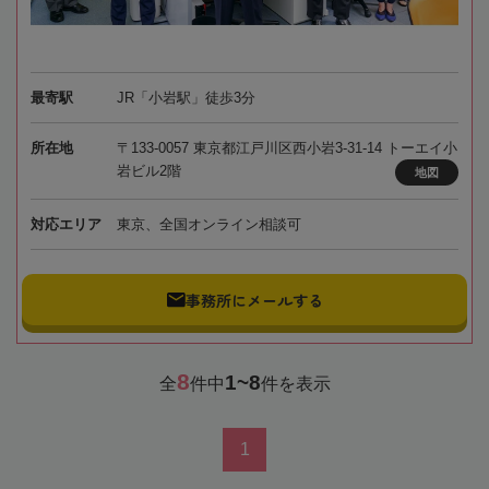
最寄駅
JR「小岩駅」徒歩3分
所在地
〒133-0057 東京都江戸川区西小岩3-31-14 トーエイ小
岩ビル2階
地図
対応エリア
東京、全国オンライン相談可
事務所にメールする
8
1~8
全
件中
件を表示
1