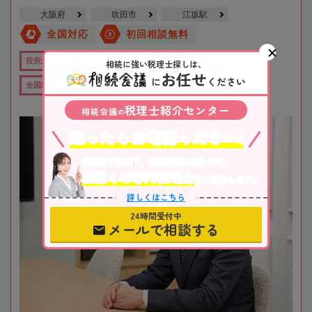
大阪府
吹田市
江坂駅
全国対応
初回相談無料
役所から近い
在籍数10名以上
オンライン相談可
相続に強い税理士探しは、
お任せ
に
ください
全国出張対応可
女性税理士在籍
税理士紹介センター
相続会議
の
迷ったらお電話ください!
不動産や株式等、相続資産に合わせて、
お近くの専門税理士
をご紹介します。
詳しくはこちら
24時間受付中
メールで相談する