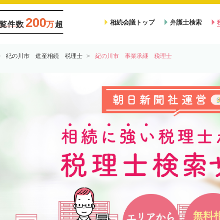
200
相続会議トップ
弁護士検索
覧件数
万
超
紀の川市 遺産相続 税理士
紀の川市 事業承継 税理士