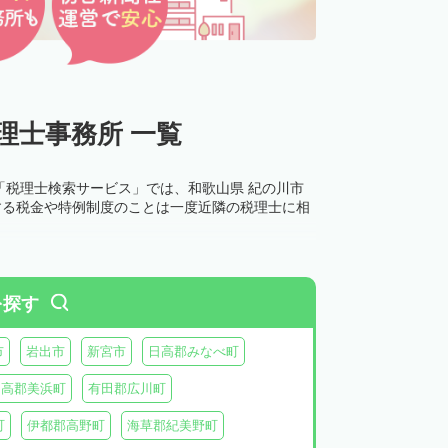
理士事務所 一覧
「税理士検索サービス」では、和歌山県 紀の川市
する税金や特例制度のことは一度近隣の税理士に相
を探す
市
岩出市
新宮市
日高郡みなべ町
日高郡美浜町
有田郡広川町
町
伊都郡高野町
海草郡紀美野町