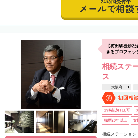
24時間受付中
メールで相談
【梅田駅徒歩2
きるプロフェッ
相続ステ
ス
大阪府
初回相
19時以降TEL可
職歴20年以上
女
相続ステーション