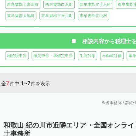
西牟婁郡上富田町
西牟婁郡白浜町
西牟婁郡すさみ町
東牟婁郡
東牟婁郡太地町
東牟婁郡古座川町
東牟婁郡北山村
相談内容から
税理士
相続税申告
確定申告・準確定申告
生前対策
不動産評価
事
7
1~7
全
件中
件を表示
各事務所の詳細
和歌山 紀の川市近隣エリア・全国オンラ
士事務所