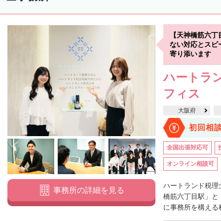
【天神橋筋六丁
ない対応とスピ
寄り添います
ハートラン
フィス
大阪府
初回相
全国出張対応可
オンライン相談可
ハートランド税理
事務所の詳細を見る
橋筋六丁目駅」と
に事務所を構える税