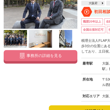
大阪府
初回相
職歴20年以上
在
全国出張対応可
税理士法人FLA
歩3分の位置にあ
しており、土日祝、
事務所の詳細を見る
最寄駅
大阪
駅」
所在地
〒53
ル西
対応エリア
大阪