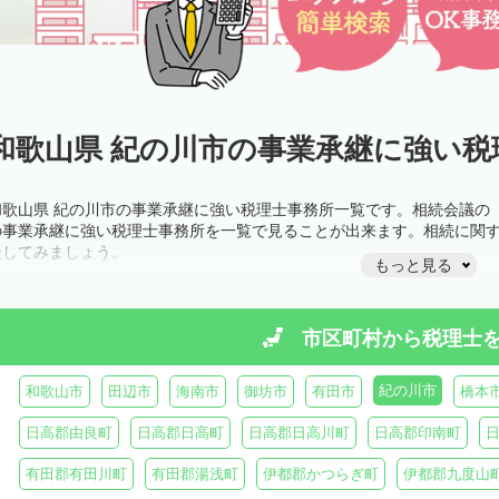
和歌山県 紀の川市の事業承継に強い税
和歌山県 紀の川市の事業承継に強い税理士事務所一覧です。相続会議の
の事業承継に強い税理士事務所を一覧で見ることが出来ます。相続に関
談してみましょう。
もっと見る
市区町村から
税理士
紀の川市
和歌山市
田辺市
海南市
御坊市
有田市
橋本
日高郡由良町
日高郡日高町
日高郡日高川町
日高郡印南町
有田郡有田川町
有田郡湯浅町
伊都郡かつらぎ町
伊都郡九度山