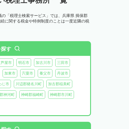
議の「税理士検索サービス」では、兵庫県 揖保郡
相続に関する税金や特例制度のことは一度近隣の税
を探す
芦屋市
明石市
加古川市
三田市
加東市
宍粟市
養父市
丹波市
わじ市
川辺郡猪名川町
加古郡稲美町
郡神河町
神崎郡福崎町
神崎郡市川町