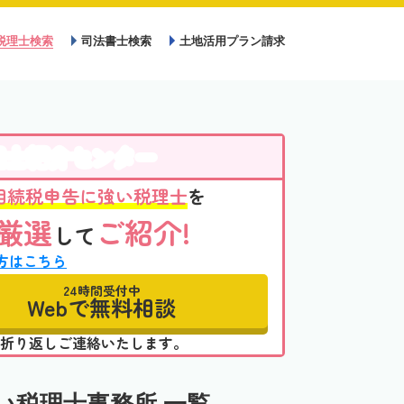
税理士検索
司法書士検索
土地活用プラン請求
理士紹介センター
相続税申告に強い税理士
を
厳選
ご紹介!
して
方はこちら
24時間受付中
Webで無料相談
折り返しご連絡いたします。
い税理士事務所 一覧