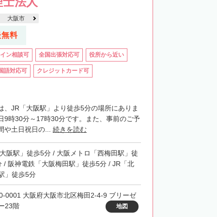
理士法人
大阪市
談無料
イン相談可
全国出張対応可
役所から近い
国語対応可
クレジットカード可
は、JR「大阪駅」より徒歩5分の場所にありま
9時30分～17時30分です。また、事前のご予
や土日祝日の...
続きを読む
「大阪駅」徒歩5分 / 大阪メトロ「西梅田駅」徒
分 / 阪神電鉄「大阪梅田駅」徒歩5分 / JR「北
駅」徒歩5分
0-0001 大阪府大阪市北区梅田2-4-9 ブリーゼ
ー23階
地図