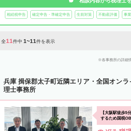
相談内容から
税理士
相続税申告
確定申告・準確定申告
生前対策
不動産評価
事
11
1~11
全
件中
件を表示
各事務所の詳細
兵庫 揖保郡太子町近隣エリア・全国オン
理士事務所
【大阪駅徒歩5
するため国税O