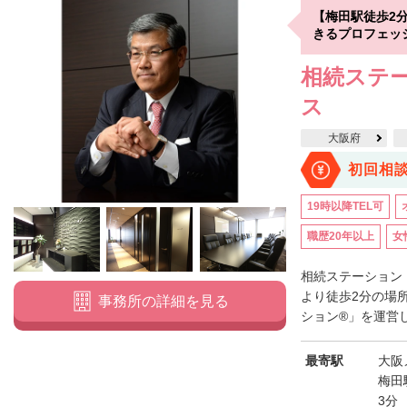
【梅田駅徒歩2
きるプロフェッ
相続ステ
ス
大阪府
初回相
19時以降TEL可
職歴20年以上
女
相続ステーション
より徒歩2分の場
事務所の詳細を見る
ション®」を運営し
最寄駅
大阪
梅田
3分