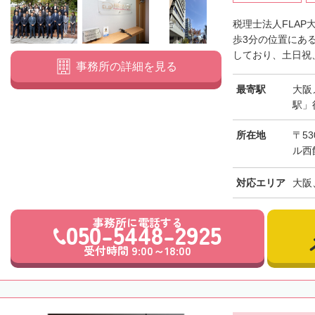
税理士法人FLA
歩3分の位置にあ
しており、土日祝、
事務所の詳細を見る
最寄駅
大阪
駅」
所在地
〒53
ル西
対応エリア
大阪
事務所に電話する
050-5448-2925
受付時間 9:00～18:00