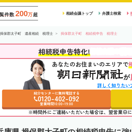
200
相続会議トップ
弁護士検索
覧件数
万
超
揖保郡太子町 遺産相続 税理士
揖保郡太子町 相続税申告 税理士
税
相続税申告特化!
相続会議の
あなたのお住まいのエリアで
が
詳しく知りたい
紹介センターに無料電話する
0120-402-092
営業時間10:00~19:00
※時間外にご連絡いただいた場合は、翌営業日に
兵庫県 揖保郡太子町の相続税申告に強