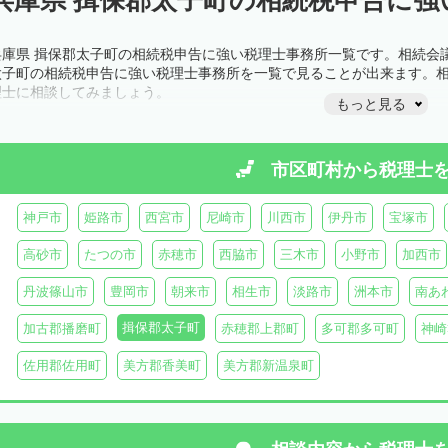
兵庫県 揖保郡太子町の相続税申告に強い税理士事務所一覧です。相続会
太子町の相続税申告に強い税理士事務所を一覧で見ることが出来ます。
理士に相談してみましょう。
もっと見る
市区町村から
税理士
神戸市
姫路市
西宮市
尼崎市
川西市
伊丹市
宝塚市
高砂市
たつの市
赤穂市
西脇市
三木市
小野市
加西市
丹波篠山市
豊岡市
朝来市
相生市
淡路市
洲本市
南あ
揖保郡太子町
加古郡播磨町
赤穂郡上郡町
多可郡多可町
神崎
佐用郡佐用町
美方郡香美町
美方郡新温泉町