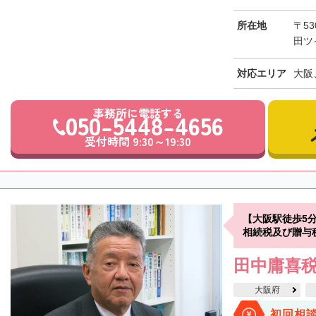
所在地
〒5
田ツ
対応エリア
大阪
事務所に電話する
050-5448-4656
受付時間 9:30～19:30
【大阪駅徒歩5
相続税及び贈与
田中庸喜
大阪府
初回相