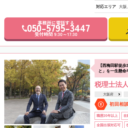
対応エリア
大阪
事務所に電話する
050-5795-3447
受付時間 9:30～17:30
【西梅田駅徒歩
と」を一生懸命
税理士法人
大阪府
初回相
職歴20年以上
在
全国出張対応可