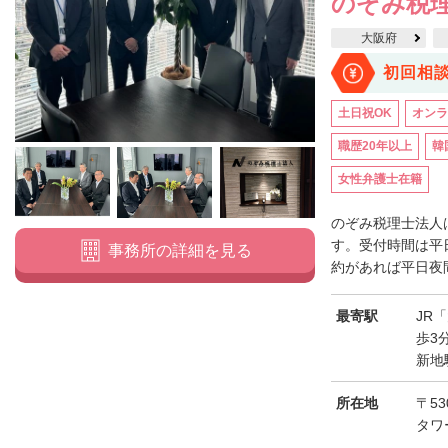
のぞみ税
大阪府
初回相
土日祝OK
オンラ
職歴20年以上
韓
女性弁護士在籍
のぞみ税理士法人
す。受付時間は平日
事務所の詳細を見る
約があれば平日夜間
最寄駅
JR
歩3
新地
所在地
〒53
タワ