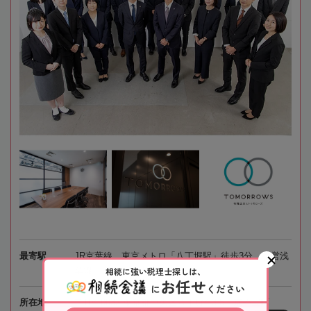
最寄駅
JR京葉線、東京メトロ「八丁堀駅」徒歩3分、都営浅
相続に強い税理士探しは、
草線「宝町駅」徒歩4分
お任せ
に
ください
所在地
〒104-0032 東京都中央区八丁堀4-3-5 京橋宝町