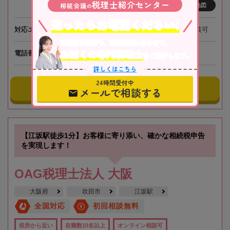
税理士紹介センター
PREX6階
相続会議
の
地図
迷ったらお電話ください!
対応エリア
東京、埼玉、神奈川、千葉、全国オンライン相談可
不動産や株式等、相続資産に合わせて、
お近くの専門税理士
電話番号
050-5268-8565
をご紹介します。
詳しくはこちら
24時間受付中
事務所にメールする
メールで相談する
【江坂駅徒歩1分】お客様に寄り添い、確かな相続税申告
を実現します！
OAG税理士法人 大阪
大阪府
吹田市
江坂駅
全国対応
初回相談無料
役所から近い
在籍数10名以上
オンライン相談可