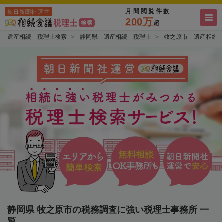
月間閲覧件数
朝日新聞社運営
200万
超
遺産相続 税理士検索
静岡県 遺産相続 税理士
牧之原市 遺産相続
静岡県 牧之原市の税務調査に強い税理士事務所 一
覧