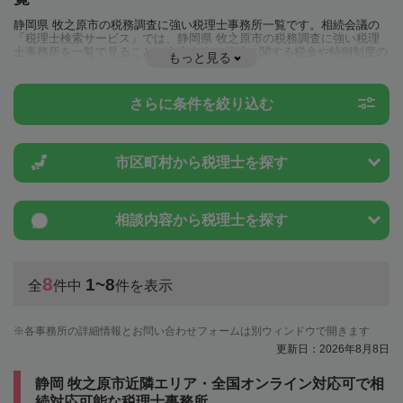
静岡県 牧之原市の税務調査に強い税理士事務所一覧です。相続会議の
「税理士検索サービス」では、静岡県 牧之原市の税務調査に強い税理
士事務所を一覧で見ることが出来ます。相続に関する税金や特例制度の
もっと見る
ことは一度近隣の税理士に相談してみましょう。
さらに条件を絞り込む
市区町村から
税理士を探す
相談内容から
税理士を探す
8
1~8
全
件中
件を表示
各事務所の詳細情報とお問い合わせフォームは別ウィンドウで開きます
更新日：2026年8月8日
静岡 牧之原市近隣エリア・全国オンライン対応可で相
続対応可能な税理士事務所