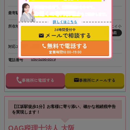
不動産や株式等、相続資産に合わせて、
お近くの専門税理士
最寄駅
JR「小岩駅」徒歩3分
をご紹介します。
詳しくはこちら
所在地
〒133-0057 東京都江戸川区西小岩3-31-14 トーエイ小
24時間受付中
岩ビル2階
メールで相談する
地図
無料で電話する
対応エリア
東京、全国オンライン相談可
営業時間10:00~19:00
050-5268-8579
電話番号
事務所に電話する
事務所にメールする
【江坂駅徒歩1分】お客様に寄り添い、確かな相続税申告
を実現します！
OAG税理士法人 大阪