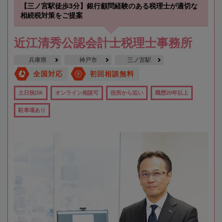
【三ノ宮駅徒歩3分】銀行顧問経験のある税理士が適切な
相続税対策をご提案
近江清秀公認会計士税理士事務所
兵庫県
神戸市
三ノ宮駅
全国対応
初回相談無料
土日祝OK
オンライン相談可
役所から近い
職歴20年以上
駐車場あり