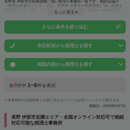
長野県 伊那市の税務調査に強い税理士事務所一覧です。相続会議の
「税理士検索サービス」では、長野県 伊那市の税務調査に強い税理士
事務所を一覧で見ることが出来ます。相続に関する税金や特例制度のこ
もっと見る
とは一度近隣の税理士に相談してみましょう。
さらに条件を絞り込む
市区町村から
税理士を探す
相談内容から
税理士を探す
8
1~8
全
件中
件を表示
各事務所の詳細情報とお問い合わせフォームは別ウィンドウで開きます
更新日：2026年8月7日
長野 伊那市近隣エリア・全国オンライン対応可で相続
対応可能な税理士事務所