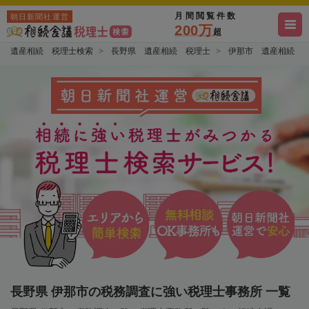
月間閲覧件数
朝日新聞社運営
200万
超
遺産相続 税理士検索
長野県 遺産相続 税理士
伊那市 遺産相続 
長野県 伊那市の税務調査に強い税理士事務所 一覧