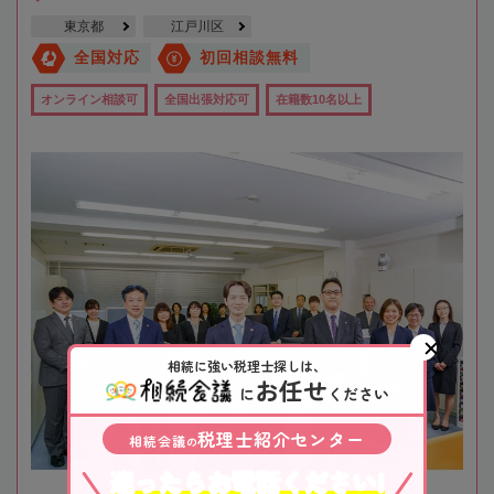
東京都
江戸川区
全国対応
初回相談無料
オンライン相談可
全国出張対応可
在籍数10名以上
相続に強い税理士探しは、
お任せ
に
ください
税理士紹介センター
相続会議
の
迷ったらお電話ください!