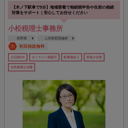
【木ノ下駅車で5分】地域密着で相続税申告や生前の相続
対策をサポート｜安心してお任せください
小松税理士事務所
長野県
上伊那郡箕輪町
初回相談無料
土日祝OK
オンライン相談可
駐車場あり
所長が女性
女性税理士在籍