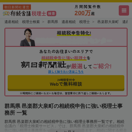
月間閲覧件数
朝日新聞社運営
200万
超
遺産相続 税理士検索
群馬県 遺産相続 税理士
邑楽郡大泉町 遺産
相続税申告特化!
税理士紹介センター
相続会議の
あなたのお住まいのエリアで
相続税申告に強い税理士
を
厳選
ご紹介!
が
して
詳しく知りたい方はこちら
24時間受付中
Webで無料相談
※時間外にご連絡いただいた場合は、翌営業日に折り返しご連絡いたします。
群馬県 邑楽郡大泉町の相続税申告に強い税理士事
務所 一覧
群馬県 邑楽郡大泉町の相続税申告に強い税理士事務所一覧です。相続
会議の「税理士検索サービス」では、群馬県 邑楽郡大泉町の相続税申
告に強い税理士事務所を一覧で見ることが出来ます。相続に関する税金