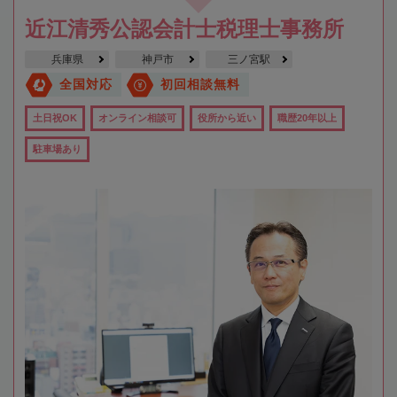
近江清秀公認会計士税理士事務所
兵庫県
神戸市
三ノ宮駅
全国対応
初回相談無料
土日祝OK
オンライン相談可
役所から近い
職歴20年以上
駐車場あり