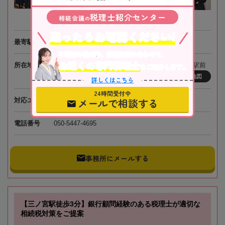
税理士紹介センター
相続会議
の
迷ったらお電話ください!
最寄駅
大阪メトロ・北大阪急行電鉄「江坂駅」徒歩1分
不動産や株式等、相続資産に合わせて、
お近くの専門税理士
所在地
〒564-0063 大阪府吹田市江坂町1-13-33 HF江坂駅前
をご紹介します。
ビルディング7階
地図
詳しくはこちら
24時間受付中
メールで相談する
対応エリア
大阪、全国オンライン相談可
電話番号
050-5447-4695
事務所にメールする
【三ノ宮駅徒歩3分】銀行顧問経験のある税理士が適切な
相続税対策をご提案