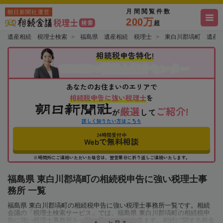
月間閲覧件数
朝日新聞社運営
200万
超
遺産相続 税理士検索
福島県 遺産相続 税理士
東白川郡塙町 遺産
相続税申告特化!
税理士紹介センター
相続会議の
あなたのお住まいのエリアで
相続税申告に強い税理士
を
厳選
ご紹介!
が
して
詳しく知りたい方はこちら
24時間受付中
Webで無料相談
※時間外にご連絡いただいた場合は、翌営業日に折り返しご連絡いたします。
福島県 東白川郡塙町の相続税申告に強い税理士事
務所 一覧
福島県 東白川郡塙町の相続税申告に強い税理士事務所一覧です。相続
会議の「税理士検索サービス」では、福島県 東白川郡塙町の相続税申
告に強い税理士事務所を一覧で見ることが出来ます。相続に関する税金