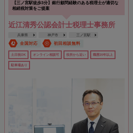
【三ノ宮駅徒歩3分】銀行顧問経験のある税理士が適切な
相続税対策をご提案
近江清秀公認会計士税理士事務所
兵庫県
神戸市
三ノ宮駅
全国対応
初回相談無料
土日祝OK
オンライン相談可
役所から近い
職歴20年以上
駐車場あり