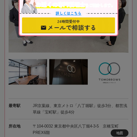
お近くの専門税理士
をご紹介します。
詳しくはこちら
24時間受付中
メールで相談する
最寄駅
JR京葉線、東京メトロ「八丁堀駅」徒歩3分、都営浅
草線「宝町駅」徒歩4分
所在地
〒104-0032 東京都中央区八丁堀4-3-5 京橋宝町
PREX6階
地図