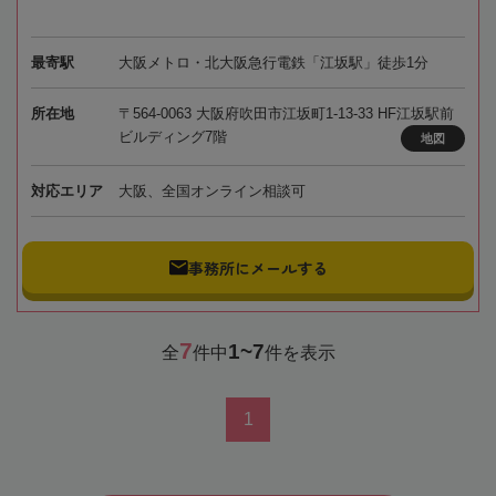
最寄駅
大阪メトロ・北大阪急行電鉄「江坂駅」徒歩1分
所在地
〒564-0063 大阪府吹田市江坂町1-13-33 HF江坂駅前
ビルディング7階
地図
対応エリア
大阪、全国オンライン相談可
事務所にメールする
7
1~7
全
件中
件を表示
1