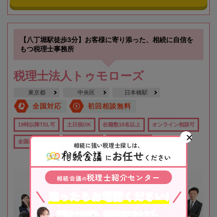
【八丁堀駅徒歩3分】お客様に寄り添った、相続に自信を
もつ税理士事務所
税理士法人トゥモローズ
東京都
中央区
日本橋駅
全国対応
初回相談無料
19時以降TEL可
土日祝OK
在籍数10名以上
オンライン相談可
全国出張対応可
行政書士在籍
女性税理士在籍
相続に強い税理士探しは、
お任せ
に
ください
税理士紹介センター
相続会議
の
迷ったらお電話ください!
不動産や株式等、相続資産に合わせて、