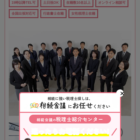
19時以降TEL可
土日祝OK
在籍数10名以上
オンライン相談可
全国出張対応可
行政書士在籍
女性税理士在籍
相続に強い税理士探しは、
お任せ
に
ください
税理士紹介センター
相続会議
の
迷ったらお電話ください!