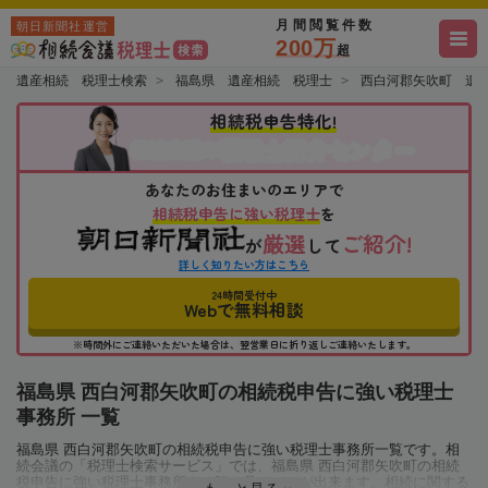
月間閲覧件数
朝日新聞社運営
200万
超
遺産相続 税理士検索
福島県 遺産相続 税理士
西白河郡矢吹町 遺
相続税申告特化!
税理士紹介センター
相続会議の
あなたのお住まいのエリアで
相続税申告に強い税理士
を
厳選
ご紹介!
が
して
詳しく知りたい方はこちら
24時間受付中
Webで無料相談
※時間外にご連絡いただいた場合は、翌営業日に折り返しご連絡いたします。
福島県 西白河郡矢吹町の相続税申告に強い税理士
事務所 一覧
福島県 西白河郡矢吹町の相続税申告に強い税理士事務所一覧です。相
続会議の「税理士検索サービス」では、福島県 西白河郡矢吹町の相続
税申告に強い税理士事務所を一覧で見ることが出来ます。相続に関する