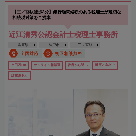
【三ノ宮駅徒歩3分】銀行顧問経験のある税理士が適切な
相続税対策をご提案
近江清秀公認会計士税理士事務所
兵庫県
神戸市
三ノ宮駅
全国対応
初回相談無料
土日祝OK
オンライン相談可
役所から近い
職歴20年以上
駐車場あり