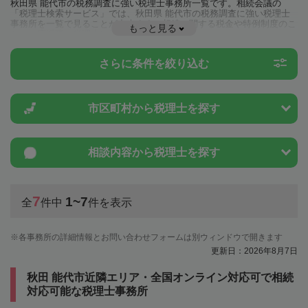
秋田県 能代市の税務調査に強い税理士事務所一覧です。相続会議の
「税理士検索サービス」では、秋田県 能代市の税務調査に強い税理士
事務所を一覧で見ることが出来ます。相続に関する税金や特例制度のこ
もっと見る
とは一度近隣の税理士に相談してみましょう。
さらに条件を絞り込む
市区町村から
税理士を探す
相談内容から
税理士を探す
7
1~7
全
件中
件を表示
各事務所の詳細情報とお問い合わせフォームは別ウィンドウで開きます
更新日：2026年8月7日
秋田 能代市近隣エリア・全国オンライン対応可で相続
対応可能な税理士事務所