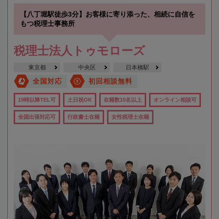
【八丁堀駅徒歩3分】お客様に寄り添った、相続に自信を
もつ税理士事務所
税理士法人トゥモローズ
東京都
中央区
日本橋駅
全国対応
初回相談無料
19時以降TEL可
土日祝OK
在籍数10名以上
オンライン相談可
全国出張対応可
行政書士在籍
女性税理士在籍