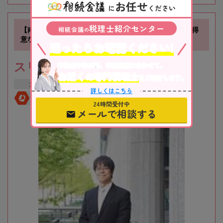
お任せ
に
ください
税理士紹介センター
相続会議
【南方駅徒歩1分】不動産に関する相続や相続税対策が得
の
意な税理士事務所です
迷ったらお電話ください!
スリーアローズ税理士事務所
不動産や株式等、相続資産に合わせて、
お近くの専門税理士
をご紹介します。
大阪府
大阪市
新大阪駅
詳しくはこちら
全国対応
初回相談無料
24時間受付中
メールで相談する