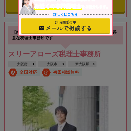
お近くの専門税理士
事務所にメールする
をご紹介します。
詳しくはこちら
24時間受付中
メールで相談する
【南方駅徒歩1分】不動産に関する相続や相続税対策が得
意な税理士事務所です
スリーアローズ税理士事務所
大阪府
大阪市
新大阪駅
全国対応
初回相談無料