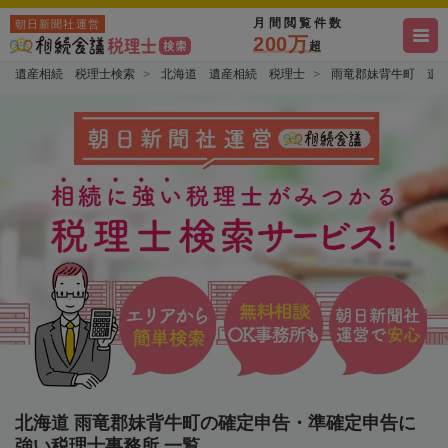
月間閲覧件数
朝日新聞社運営
200万
超
遺産相続 税理士検索
北海道 遺産相続 税理士
雨竜郡妹背牛町 遺
北海道 雨竜郡妹背牛町の確定申告・準確定申告に
強い税理士事務所 一覧