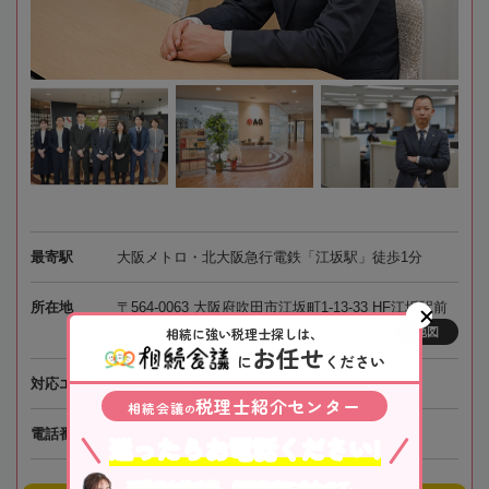
最寄駅
大阪メトロ・北大阪急行電鉄「江坂駅」徒歩1分
所在地
〒564-0063 大阪府吹田市江坂町1-13-33 HF江坂駅前
ビルディング7階
相続に強い税理士探しは、
地図
お任せ
に
ください
対応エリア
大阪、全国オンライン相談可
税理士紹介センター
相続会議
の
電話番号
050-5447-4695
迷ったらお電話ください!
不動産や株式等、相続資産に合わせて、