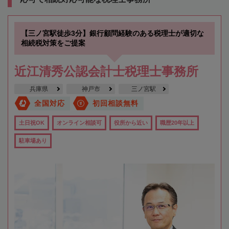
【三ノ宮駅徒歩3分】銀行顧問経験のある税理士が適切な
相続税対策をご提案
近江清秀公認会計士税理士事務所
兵庫県
神戸市
三ノ宮駅
全国対応
初回相談無料
土日祝OK
オンライン相談可
役所から近い
職歴20年以上
駐車場あり