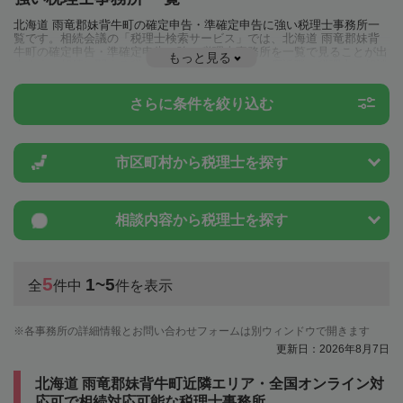
北海道 雨竜郡妹背牛町の確定申告・準確定申告に強い税理士事務所一
覧です。相続会議の「税理士検索サービス」では、北海道 雨竜郡妹背
牛町の確定申告・準確定申告に強い税理士事務所を一覧で見ることが出
もっと見る
来ます。相続に関する税金や特例制度のことは一度近隣の税理士に相談
してみましょう。
さらに条件を絞り込む
市区町村から
税理士を探す
相談内容から
税理士を探す
5
1~5
全
件中
件を表示
各事務所の詳細情報とお問い合わせフォームは別ウィンドウで開きます
更新日：2026年8月7日
北海道 雨竜郡妹背牛町近隣エリア・全国オンライン対
応可で相続対応可能な税理士事務所