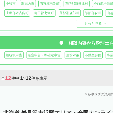
夕張市
歌志内市
石狩郡当別町
石狩郡新篠津村
松前郡松前
上磯郡木古内町
亀田郡七飯町
茅部郡鹿部町
茅部郡森町
山
檜山郡上ノ国町
檜山郡厚沢部町
爾志郡乙部町
奥尻郡奥尻町
もっと見る
島牧郡島牧村
寿都郡寿都町
寿都郡黒松内町
磯谷郡蘭越町
虻田郡真狩村
虻田郡留寿都村
虻田郡喜茂別町
虻田郡京極町
相談内容から
税理士
岩内郡共和町
岩内郡岩内町
二海郡八雲町
古宇郡泊村
古宇
相続税申告
確定申告・準確定申告
生前対策
不動産評価
事
余市郡仁木町
余市郡余市町
余市郡赤井川村
空知郡南幌町
空知郡上富良野町
空知郡中富良野町
空知郡南富良野町
夕張郡
12
1~12
全
件中
件を表示
樺戸郡月形町
樺戸郡浦臼町
樺戸郡新十津川町
雨竜郡妹背牛町
雨竜郡北竜町
雨竜郡沼田町
勇払郡占冠村
勇払郡厚真町
勇
各事務所の詳細
上川郡東神楽町
上川郡鷹栖町
上川郡当麻町
上川郡比布町
上川郡美瑛町
上川郡和寒町
上川郡剣淵町
上川郡下川町
上
北海道 岩見沢市近隣エリア・全国オンラ