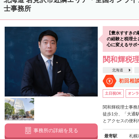
中川郡美深町
中川郡音威子府村
中川郡中川町
中川郡幕別町
士事務所
雨竜郡幌加内町
増毛郡増毛町
留萌郡小平町
苫前郡苫前町
天塩郡遠別町
天塩郡天塩町
天塩郡豊富町
天塩郡幌延町
宗
【豊水すすきの
枝幸郡中頓別町
枝幸郡枝幸町
礼文郡礼文町
利尻郡利尻町
の経験と税理士
心に変えるサポ
網走郡津別町
網走郡大空町
斜里郡斜里町
斜里郡清里町
斜
関和輝税
常呂郡置戸町
常呂郡佐呂間町
紋別郡遠軽町
紋別郡湧別町
北海道
紋別郡西興部村
紋別郡雄武町
有珠郡壮瞥町
白老郡白老町
初回相
浦河郡浦河町
様似郡様似町
幌泉郡えりも町
日高郡新ひだか町
土日祝OK
オンラ
河東郡上士幌町
河東郡鹿追町
河西郡芽室町
河西郡中札内村
広尾郡広尾町
足寄郡足寄町
足寄郡陸別町
十勝郡浦幌町
釧
関和輝税理士事務
徒歩1分、「大通
川上郡標茶町
川上郡弟子屈町
阿寒郡鶴居村
白糠郡白糠町
とアクセスの便利な
標津郡標津町
目梨郡羅臼町
事務所の詳細を見る
最寄駅
札幌