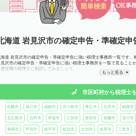
北海道 岩見沢市の確定申告・準確定申
北海道 岩見沢市の確定申告・準確定申告に強い税理士事務所一覧です。
岩見沢市の確定申告・準確定申告に強い税理士事務所を一覧で見ること
一度近隣の税理士に相談してみましょう。
もっと見る
市区町村から
税理士
札幌市
旭川市
函館市
苫小牧市
帯広市
北見市
釧路市
北広島市
石狩市
伊達市
江別市
登別市
室蘭市
深川市
美唄市
芦別市
赤平市
紋別市
士別市
名寄市
三笠市