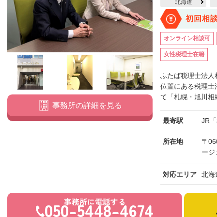
北海道
初回相
オンライン相談可
女性税理士在籍
ふたば税理士法人
位置にある税理士
て「札幌・旭川相続
事務所の詳細を見る
最寄駅
JR
所在地
〒06
ージ
対応エリア
北海
事務所に電話する
050-5448-4674