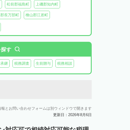
町
松前郡福島町
上磯郡知内町
越郡長万部町
檜山郡江差町
瀬棚郡今金町
久遠郡せたな町
虻田郡ニセコ町
虻田郡倶知安町
虻田郡豊浦町
虻田郡洞爺湖町
を探す
郡神恵内村
古平郡古平町
積丹郡積丹町
業承継
税務調査
生前贈与
税務相談
空知郡奈井江町
空知郡上砂川町
由仁町
夕張郡長沼町
夕張郡栗山町
雨竜郡秩父別町
雨竜郡雨竜町
払郡安平町
勇払郡むかわ町
情報とお問い合わせフォームは別ウィンドウで開きます
上川郡愛別町
上川郡上川町
上川郡東川町
更新日：2026年8月6日
川郡新得町
上川郡清水町
中川郡本別町
イン対応可で相続対応可能な税理