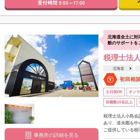
受付時間 9:00～17:00
北海道全土に対
般のサポートを
税理士法
北海道
初回相
土日祝OK
オンラ
在籍数10名以上
税理士法人小島会
あり、道央圏を中
ご提供している税理
事務所の詳細を見る