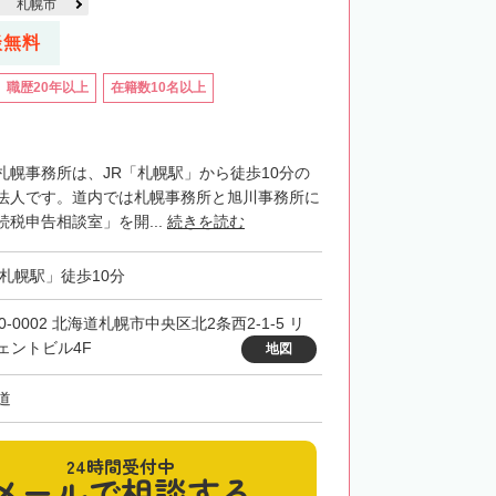
札幌市
談無料
職歴20年以上
在籍数10名以上
札幌事務所は、JR「札幌駅」から徒歩10分の
法人です。道内では札幌事務所と旭川事務所に
税申告相談室」を開...
続きを読む
「札幌駅」徒歩10分
0-0002 北海道札幌市中央区北2条西2-1-5 リ
ェントビル4F
地図
道
24時間受付中
メールで相談する