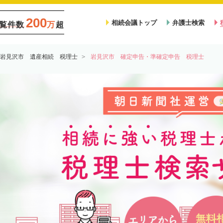
200
相続会議トップ
弁護士検索
覧件数
万
超
岩見沢市 遺産相続 税理士
岩見沢市 確定申告・準確定申告 税理士