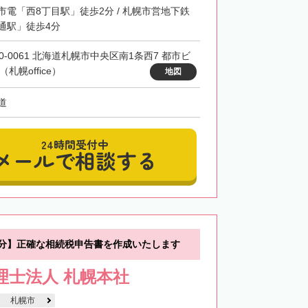
市電「西8丁目駅」徒歩2分 / 札幌市営地下鉄
通駅」徒歩4分
60-0061 北海道札幌市中央区南1条西7 都市ビ
（札幌office）
地図
道
24時間受付中
メールで相談する
0分】正確な相続税申告書を作成いたします
税理士法人 札幌本社
札幌市