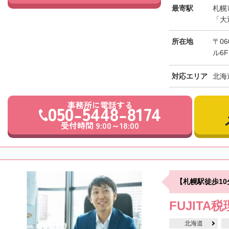
最寄駅
札幌
「大
所在地
〒0
ル6F
対応エリア
北海
事務所に電話する
050-5448-8174
受付時間 9:00～18:00
【札幌駅徒歩1
FUJITA
北海道