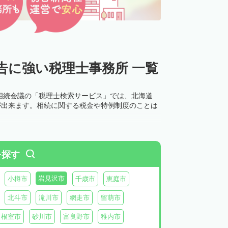
告に強い税理士事務所 一覧
相続会議の「税理士検索サービス」では、北海道
が出来ます。相続に関する税金や特例制度のことは
を探す
岩見沢市
小樽市
千歳市
恵庭市
北斗市
滝川市
網走市
留萌市
根室市
砂川市
富良野市
稚内市