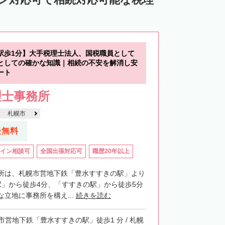
中川郡池田町
中川郡豊頃町
苫前郡羽幌町
苫前郡初山別村
谷郡猿払村
枝幸郡浜頓別町
駅歩1分】大手税理士法人、国税職員として
利尻郡利尻富士町
網走郡美幌町
としての確かな知識｜相続の不安を解消し安
ート
里郡小清水町
常呂郡訓子府町
理士事務所
紋別郡滝上町
紋別郡興部町
札幌市
沙流郡日高町
沙流郡平取町
新冠郡新冠町
談無料
河東郡音更町
河東郡士幌町
イン相談可
全国出張対応可
職歴20年以上
河西郡更別村
広尾郡大樹町
路郡釧路町
厚岸郡厚岸町
厚岸郡浜中町
所は、札幌市営地下鉄「豊水すすきの駅」より
駅」から徒歩4分、「すすきの駅」から徒歩5分
野付郡別海町
標津郡中標津町
立地に事務所を構え...
続きを読む
市営地下鉄「豊水すすきの駅」徒歩1 分 / 札幌