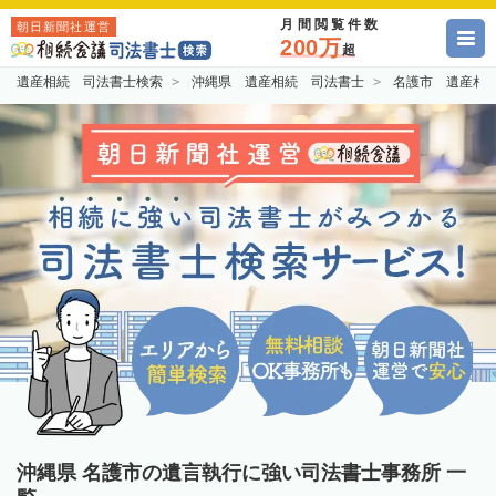
月間閲覧件数
朝日新聞社運営
200万
超
遺産相続 司法書士検索
沖縄県 遺産相続 司法書士
名護市 遺産相
沖縄県 名護市の遺言執行に強い司法書士事務所 一