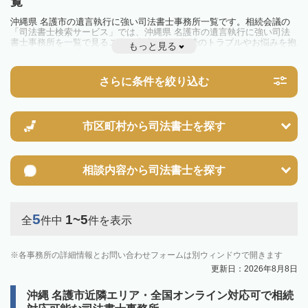
覧
沖縄県 名護市の遺言執行に強い司法書士事務所一覧です。相続会議の
「司法書士検索サービス」では、沖縄県 名護市の遺言執行に強い司法
書士事務所を一覧で見ることが出来ます。相続のトラブルやお悩みを抱
もっと見る
えている方は一度近隣の司法書士に相談してみましょう。
さらに条件を絞り込む
市区町村から
司法書士を探す
相談内容から
司法書士を探す
5
1~5
全
件中
件を表示
各事務所の詳細情報とお問い合わせフォームは別ウィンドウで開きます
更新日：2026年8月8日
沖縄 名護市近隣エリア・全国オンライン対応可で相続