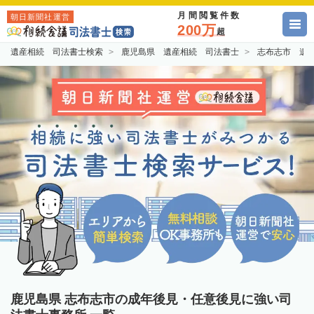
月間閲覧件数
朝日新聞社運営
200万
超
遺産相続 司法書士検索
鹿児島県 遺産相続 司法書士
志布志市 遺
鹿児島県 志布志市の成年後見・任意後見に強い司