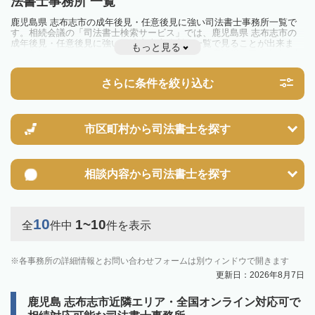
法書士事務所 一覧
鹿児島県 志布志市の成年後見・任意後見に強い司法書士事務所一覧で
す。相続会議の「司法書士検索サービス」では、鹿児島県 志布志市の
成年後見・任意後見に強い司法書士事務所を一覧で見ることが出来ま
もっと見る
す。相続のトラブルやお悩みを抱えている方は一度近隣の司法書士に相
談してみましょう。
さらに条件を絞り込む
市区町村から
司法書士を探す
相談内容から
司法書士を探す
10
1~10
全
件中
件を表示
各事務所の詳細情報とお問い合わせフォームは別ウィンドウで開きます
更新日：2026年8月7日
鹿児島 志布志市近隣エリア・全国オンライン対応可で