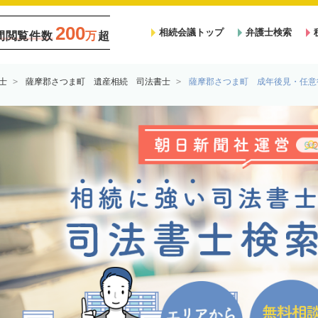
200
相続会議トップ
弁護士検索
間閲覧件数
万
超
士
薩摩郡さつま町 遺産相続 司法書士
薩摩郡さつま町 成年後見・任意