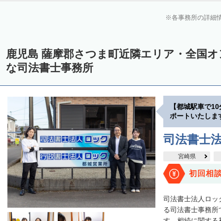
各事務所の詳細
鹿児島 薩摩郡さつま町近隣エリア・全国
な司法書士事務所
【都城駅車で1
ポートいたしま
司法書士
宮崎県
初回相
司法書士法人ロッ
る司法書士事務所
す。相続に関する初