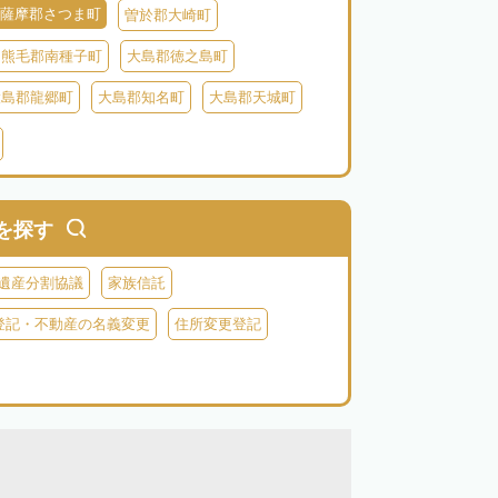
薩摩郡さつま町
曽於郡大崎町
熊毛郡南種子町
大島郡徳之島町
大島郡龍郷町
大島郡知名町
大島郡天城町
鹿児島郡三島村
を探す
遺産分割協議
家族信託
登記・不動産の名義変更
住所変更登記