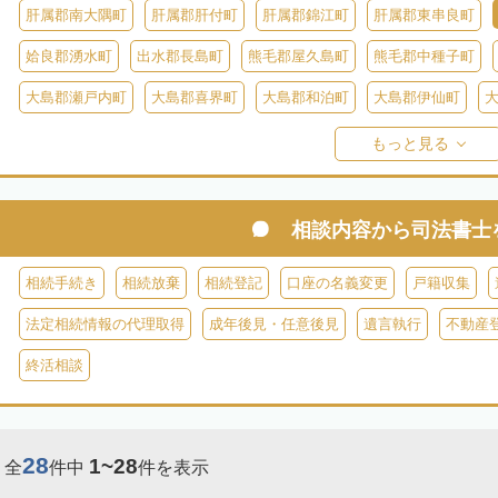
肝属郡南大隅町
肝属郡肝付町
肝属郡錦江町
肝属郡東串良町
姶良郡湧水町
出水郡長島町
熊毛郡屋久島町
熊毛郡中種子町
大島郡瀬戸内町
大島郡喜界町
大島郡和泊町
大島郡伊仙町
大島郡与論町
大島郡宇検村
大島郡大和村
鹿児島郡十島村
もっと見る
相談内容から
司法書士
相続手続き
相続放棄
相続登記
口座の名義変更
戸籍収集
法定相続情報の代理取得
成年後見・任意後見
遺言執行
不動産
終活相談
28
1~28
全
件中
件を表示