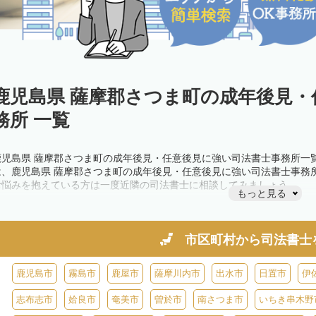
鹿児島県 薩摩郡さつま町の成年後見
務所 一覧
鹿児島県 薩摩郡さつま町の成年後見・任意後見に強い司法書士事務所一
は、鹿児島県 薩摩郡さつま町の成年後見・任意後見に強い司法書士事務
お悩みを抱えている方は一度近隣の司法書士に相談してみましょう。
もっと見る
市区町村から
司法書士
鹿児島市
霧島市
鹿屋市
薩摩川内市
出水市
日置市
伊
志布志市
姶良市
奄美市
曽於市
南さつま市
いちき串木野