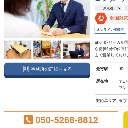
東京都
全国対
オンライン相談可
ヨシダ･リーガル
ら徒歩1分の位置
まで営業しており、
最寄駅
JR
事務所の詳細を見る
所在地
〒17
マン
対応エリア
東京
050-5268-8812