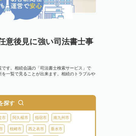
・任意後見に強い司法書士事
覧です。相続会議の「司法書士検索サービス」で
所を一覧で見ることが出来ます。相続のトラブルや
を探す
佐市
阿久根市
指宿市
南九州市
市
枕崎市
西之表市
垂水市