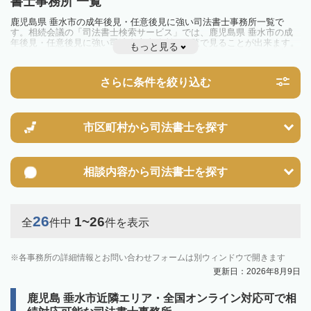
書士事務所 一覧
鹿児島県 垂水市の成年後見・任意後見に強い司法書士事務所一覧で
す。相続会議の「司法書士検索サービス」では、鹿児島県 垂水市の成
年後見・任意後見に強い司法書士事務所を一覧で見ることが出来ます。
もっと見る
相続のトラブルやお悩みを抱えている方は一度近隣の司法書士に相談し
てみましょう。
さらに条件を絞り込む
市区町村から
司法書士を探す
相談内容から
司法書士を探す
26
1~26
全
件中
件を表示
各事務所の詳細情報とお問い合わせフォームは別ウィンドウで開きます
更新日：2026年8月9日
鹿児島 垂水市近隣エリア・全国オンライン対応可で相