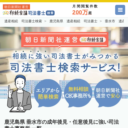
月間閲覧件数
朝日新聞社運営
200万
超
遺産相続 司法書士検索
鹿児島県 遺産相続 司法書士
垂水市 遺産
鹿児島県 垂水市の成年後見・任意後見に強い司法