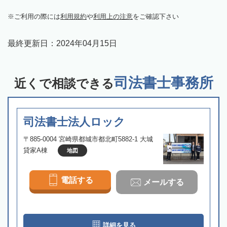
ご利用の際には
利用規約
や
利用上の注意
をご確認下さい
最終更新日：
2024年04月15日
司法書士事務所
近くで相談できる
司法書士法人ロック
〒885-0004 宮崎県都城市都北町5882-1 大城
貸家A棟
地図
電話する
メールする
詳細を見る