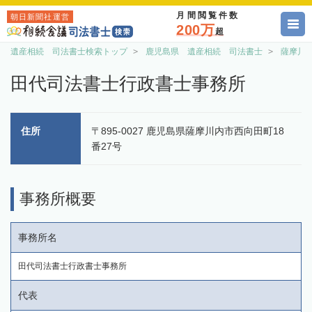
月間閲覧件数
朝日新聞社運営
200万
超
遺産相続 司法書士検索トップ
鹿児島県 遺産相続 司法書士
薩摩川
田代司法書士行政書士事務所
住所
〒895-0027 鹿児島県薩摩川内市西向田町18
番27号
事務所概要
事務所名
田代司法書士行政書士事務所
代表