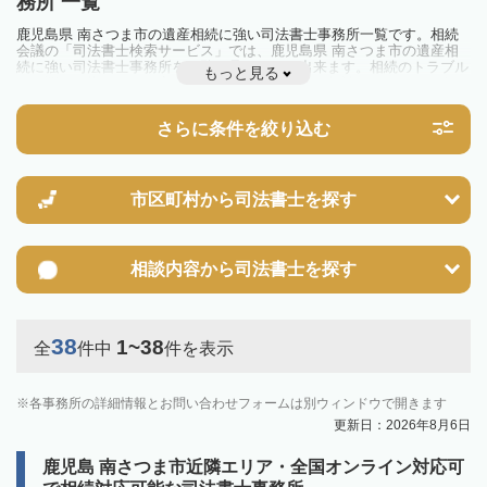
務所 一覧
鹿児島県 南さつま市の遺産相続に強い司法書士事務所一覧です。相続
会議の「司法書士検索サービス」では、鹿児島県 南さつま市の遺産相
続に強い司法書士事務所を一覧で見ることが出来ます。相続のトラブル
もっと見る
やお悩みを抱えている方は一度近隣の司法書士に相談してみましょう。
さらに条件を絞り込む
市区町村から
司法書士を探す
相談内容から
司法書士を探す
38
1~38
全
件中
件を表示
各事務所の詳細情報とお問い合わせフォームは別ウィンドウで開きます
更新日：2026年8月6日
鹿児島 南さつま市近隣エリア・全国オンライン対応可