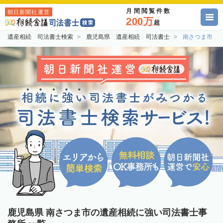
月間閲覧件数
朝日新聞社運営
200万
超
遺産相続 司法書士検索
鹿児島県 遺産相続 司法書士
南さつま市 
鹿児島県 南さつま市の遺産相続に強い司法書士事