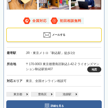
全国対応
初回相談無料
メールする
最寄駅
JR・東京メトロ「駒込駅」徒歩1分
所在地
〒170-0003 東京都豊島区駒込1-42-2 ライオンズマン
ション駒込駅前407
地図
対応エリア
東京、全国オンライン相談可
東京都
豊島区
池袋駅
詳細を見る