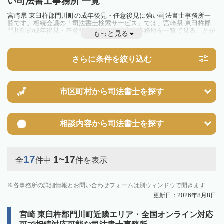
い司法書士事務所 一覧
宮崎県 東臼杵郡門川町の成年後見・任意後見に強い司法書士事務所一
覧です。相続会議の「司法書士検索サービス」では、宮崎県 東臼杵郡
門川町の成年後見・任意後見に強い司法書士事務所を一覧で見ることが
もっと見る
出来ます。相続のトラブルやお悩みを抱えている方は一度近隣の司法書
士に相談してみましょう。
さらに条件を絞り込む
市区町村から
司法書士を探す
相談内容から
司法書士を探す
17
1~17
全
件中
件を表示
各事務所の詳細情報とお問い合わせフォームは別ウィンドウで開きます
更新日：2026年8月8日
宮崎 東臼杵郡門川町近隣エリア・全国オンライン対応