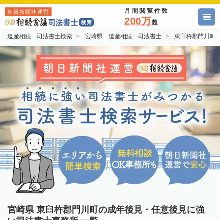
月間閲覧件数
朝日新聞社運営
200万
超
遺産相続 司法書士検索
宮崎県 遺産相続 司法書士
東臼杵郡門川町
宮崎県 東臼杵郡門川町の成年後見・任意後見に強