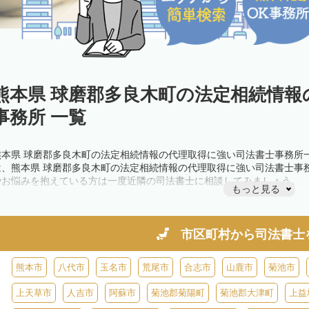
熊本県 球磨郡多良木町の法定相続情報
事務所 一覧
熊本県 球磨郡多良木町の法定相続情報の代理取得に強い司法書士事務所
は、熊本県 球磨郡多良木町の法定相続情報の代理取得に強い司法書士事
やお悩みを抱えている方は一度近隣の司法書士に相談してみましょう。
もっと見る
市区町村から
司法書士
熊本市
八代市
玉名市
荒尾市
合志市
山鹿市
菊池市
上天草市
人吉市
阿蘇市
菊池郡菊陽町
菊池郡大津町
上益