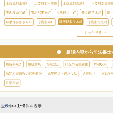
上益城郡山都町
上益城郡甲佐町
上益城郡嘉島町
下益城郡美里
玉名郡南関町
玉名郡玉東町
八代郡氷川町
葦北郡芦北町
葦
球磨郡多良木町
球磨郡あさぎり町
球磨郡錦町
球磨郡相良村
球磨郡球磨村
球磨郡水上村
球磨郡五木村
阿蘇郡南阿蘇村
もっと見る
阿蘇郡南小国町
阿蘇郡産山村
相談内容から
司法書士
相続手続き
相続放棄
相続登記
口座の名義変更
戸籍収集
法定相続情報の代理取得
成年後見・任意後見
遺言執行
不動産
終活相談
6
1~6
全
件中
件を表示