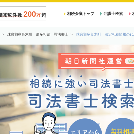
200
相続会議トップ
弁護士検索
間閲覧件数
万
超
球磨郡多良木町 遺産相続 司法書士
球磨郡多良木町 法定相続情報の代