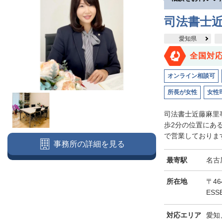
司法書士
愛知県
全国対
オンライン相談可
所長が女性
女性
司法書士近藤麻里
歩2分の位置にあ
で営業しております
事務所の詳細を見る
最寄駅
名古
所在地
〒46
ESS
対応エリア
愛知