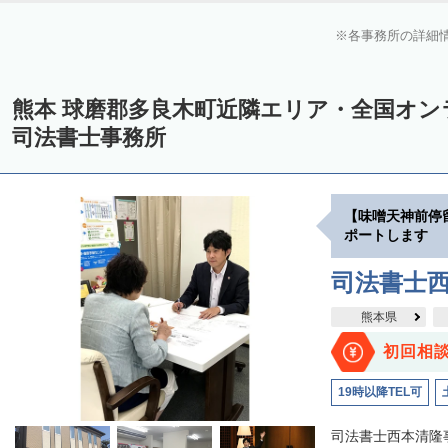
各事務所の詳細
熊本 球磨郡多良木町近隣エリア・全国オ
司法書士事務所
【味噌天神前停
ポートします
司法書士
熊本県
初回相
19時以降TEL可
司法書士西本清隆