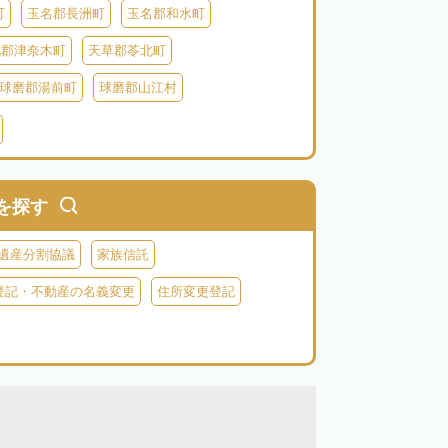
町
玉名郡長洲町
玉名郡和水町
北郡津奈木町
天草郡苓北町
球磨郡湯前町
球磨郡山江村
阿蘇郡西原村
阿蘇郡小国町
阿蘇郡高森町
を探す
遺産分割協議
家族信託
登記・不動産の名義変更
住所変更登記