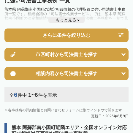
に強い司法書士事務所 一覧
熊本県 阿蘇郡南小国町の法定相続情報の代理取得に強い司法書士事務
所一覧です。相続会議の「司法書士検索サービス」では、熊本県 阿蘇
郡南小国町の法定相続情報の代理取得に強い司法書士事務所を一覧で見
もっと見る
ることが出来ます。相続のトラブルやお悩みを抱えている方は一度近隣
の司法書士に相談してみましょう。
さらに条件を絞り込む
市区町村から
司法書士を探す
相談内容から
司法書士を探す
6
1~6
全
件中
件を表示
各事務所の詳細情報とお問い合わせフォームは別ウィンドウで開きます
更新日：2026年8月9日
熊本 阿蘇郡南小国町近隣エリア・全国オンライン対応