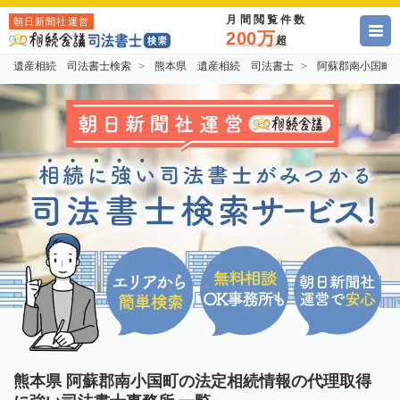
月間閲覧件数
朝日新聞社運営
200万
超
遺産相続 司法書士検索
熊本県 遺産相続 司法書士
阿蘇郡南小国町
熊本県 阿蘇郡南小国町の法定相続情報の代理取得