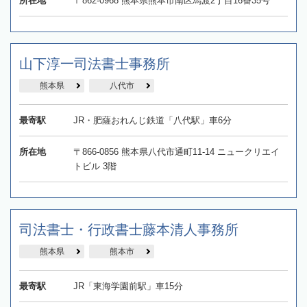
所在地
〒862-0968 熊本県熊本市南区馬渡2丁目16番35号
山下淳一司法書士事務所
熊本県
八代市
最寄駅
JR・肥薩おれんじ鉄道「八代駅」車6分
所在地
〒866-0856 熊本県八代市通町11-14 ニュークリエイ
トビル 3階
司法書士・行政書士藤本清人事務所
熊本県
熊本市
最寄駅
JR「東海学園前駅」車15分