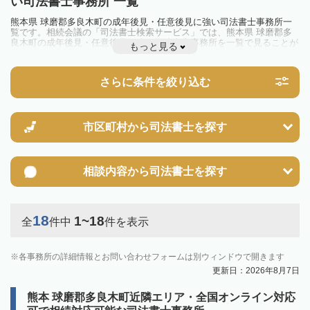
い司法書士事務所 一覧
熊本県 球磨郡多良木町の成年後見・任意後見に強い司法書士事務所一
覧です。相続会議の「司法書士検索サービス」では、熊本県 球磨郡多
良木町の成年後見・任意後見に強い司法書士事務所を一覧で見ることが
もっと見る
出来ます。相続のトラブルやお悩みを抱えている方は一度近隣の司法書
士に相談してみましょう。
さらに条件を絞り込む
市区町村から
司法書士を探す
相談内容から
司法書士を探す
18
1~18
全
件中
件を表示
各事務所の詳細情報とお問い合わせフォームは別ウィンドウで開きます
更新日：2026年8月7日
熊本 球磨郡多良木町近隣エリア・全国オンライン対応