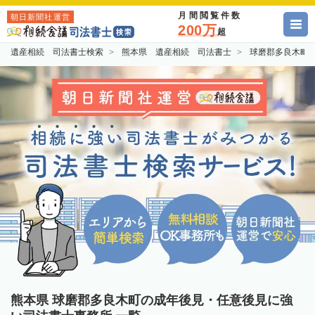
月間閲覧件数
朝日新聞社運営
200万
超
遺産相続 司法書士検索
熊本県 遺産相続 司法書士
球磨郡多良木町
熊本県 球磨郡多良木町の成年後見・任意後見に強