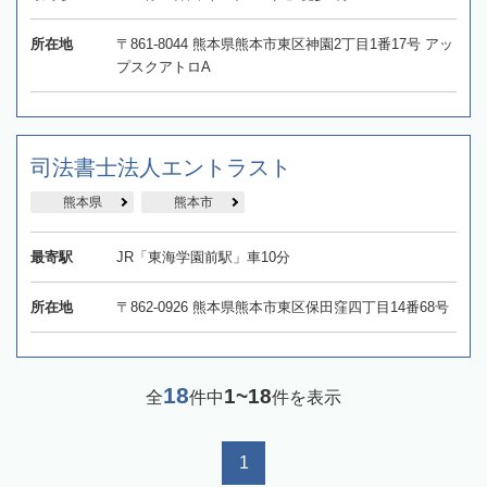
所在地
〒861-8044 熊本県熊本市東区神園2丁目1番17号 アッ
プスクアトロA
司法書士法人エントラスト
熊本県
熊本市
最寄駅
JR「東海学園前駅」車10分
所在地
〒862-0926 熊本県熊本市東区保田窪四丁目14番68号
18
1~18
全
件中
件を表示
1