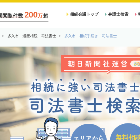
200
相続会議トップ
弁護士検索
間閲覧件数
万
超
多久市 遺産相続 司法書士
多久市 相続手続き 司法書士