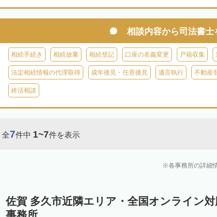
相談内容から
司法書士
相続手続き
相続放棄
相続登記
口座の名義変更
戸籍収集
法定相続情報の代理取得
成年後見・任意後見
遺言執行
不動産
終活相談
7
1~7
全
件中
件を表示
各事務所の詳細
佐賀 多久市近隣エリア・全国オンライン
事務所