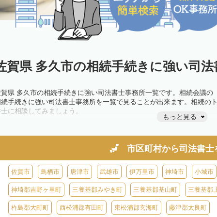
佐賀県 多久市の相続手続きに強い司法
佐賀県 多久市の相続手続きに強い司法書士事務所一覧です。相続会議の
相続手続きに強い司法書士事務所を一覧で見ることが出来ます。相続の
書士に相談してみましょう。
もっと見る
市区町村から
司法書士
佐賀市
鳥栖市
唐津市
武雄市
伊万里市
神埼市
小城市
神埼郡吉野ヶ里町
三養基郡みやき町
三養基郡基山町
三養基郡
杵島郡大町町
西松浦郡有田町
東松浦郡玄海町
藤津郡太良町