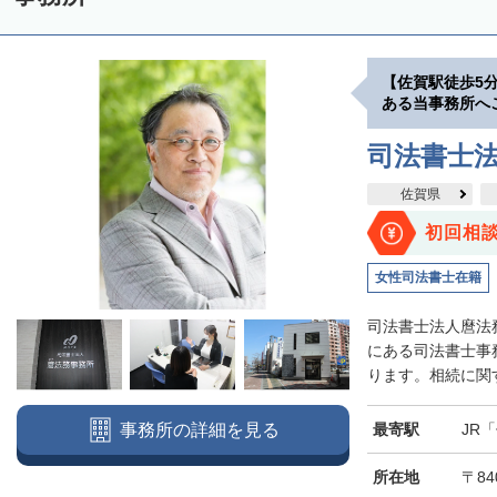
【佐賀駅徒歩5
ある当事務所へ
司法書士法
佐賀県
初回相
女性司法書士在籍
司法書士法人麿法
にある司法書士事
ります。相続に関す
最寄駅
JR
事務所の詳細を見る
所在地
〒84