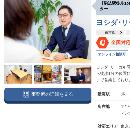
【駒込駅徒歩1
ター
ヨシダ･
東京都
全国対
オンライン相談可
ヨシダ･リーガル
ら徒歩1分の位置
まで営業しており、
最寄駅
JR
事務所の詳細を見る
所在地
〒17
マン
対応エリア
東京