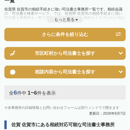
一覧
佐賀県 佐賀市の相続手続きに強い司法書士事務所一覧です。相続会議
の「司法書士検索サービス」では、佐賀県 佐賀市の相続手続きに強い
司法書士事務所を一覧で見ることが出来ます。相続のトラブルやお悩み
もっと見る
を抱えている方は一度近隣の司法書士に相談してみましょう。
さらに条件を絞り込む
市区町村から
司法書士を探す
相談内容から
司法書士を探す
6
1~6
全
件中
件を表示
各事務所の詳細情報とお問い合わせフォームは別ウィンドウで開きます
更新日：2026年8月7日
佐賀 佐賀市にある相続対応可能な司法書士事務所