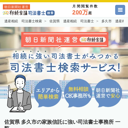
月間閲覧件数
朝日新聞社運営
200万
超
遺産相続 司法書士検索
佐賀県 遺産相続 司法書士
多久市 遺産相
佐賀県 多久市の家族信託に強い司法書士事務所 一