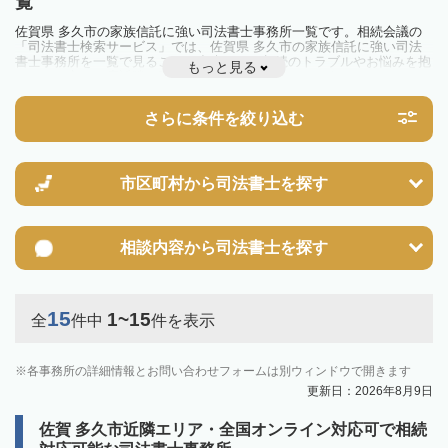
覧
佐賀県 多久市の家族信託に強い司法書士事務所一覧です。相続会議の
「司法書士検索サービス」では、佐賀県 多久市の家族信託に強い司法
書士事務所を一覧で見ることが出来ます。相続のトラブルやお悩みを抱
もっと見る
えている方は一度近隣の司法書士に相談してみましょう。
さらに条件を絞り込む
市区町村から
司法書士を探す
相談内容から
司法書士を探す
15
1~15
全
件中
件を表示
各事務所の詳細情報とお問い合わせフォームは別ウィンドウで開きます
更新日：2026年8月9日
佐賀 多久市近隣エリア・全国オンライン対応可で相続