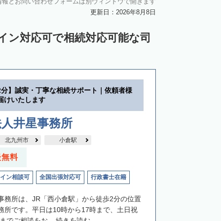
情報とお問い合わせフォームは別ウィンドウで開きます
更新日：2026年8月8日
ライン対応可で相続対応可能な司
2分】誠実・丁寧な相続サポート｜依頼者様
届けいたします
法人井星事務所
北九州市
小倉駅
談無料
イン相談可
全国出張対応可
行政書士在籍
事務所は、JR「西小倉駅」から徒歩2分の位置
務所です。平日は10時から17時まで、土日祝
までご相談をお...
続きを読む