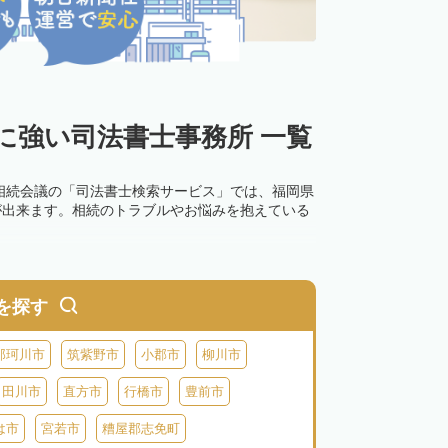
に強い司法書士事務所 一覧
相続会議の「司法書士検索サービス」では、福岡県
が出来ます。相続のトラブルやお悩みを抱えている
を探す
那珂川市
筑紫野市
小郡市
柳川市
田川市
直方市
行橋市
豊前市
は市
宮若市
糟屋郡志免町