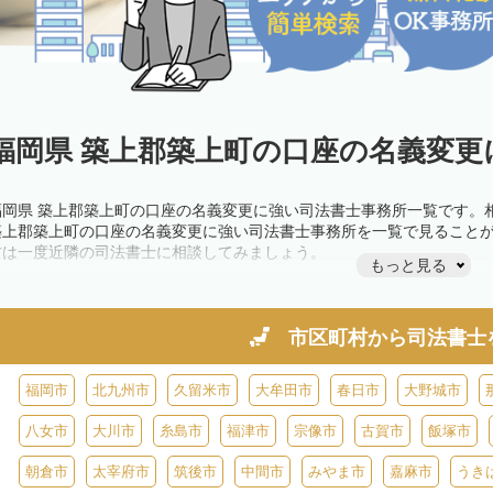
福岡県 築上郡築上町の口座の名義変更
福岡県 築上郡築上町の口座の名義変更に強い司法書士事務所一覧です。
築上郡築上町の口座の名義変更に強い司法書士事務所を一覧で見ること
方は一度近隣の司法書士に相談してみましょう。
もっと見る
市区町村から
司法書士
福岡市
北九州市
久留米市
大牟田市
春日市
大野城市
八女市
大川市
糸島市
福津市
宗像市
古賀市
飯塚市
朝倉市
太宰府市
筑後市
中間市
みやま市
嘉麻市
うき