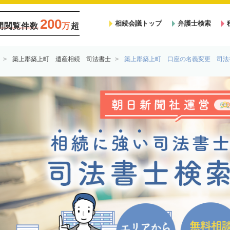
200
相続会議トップ
弁護士検索
間閲覧件数
万
超
築上郡築上町 遺産相続 司法書士
築上郡築上町 口座の名義変更 司法