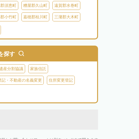
屋郡須恵町
糟屋郡久山町
遠賀郡水巻町
手郡小竹町
嘉穂郡桂川町
三潴郡大木町
田川郡福智町
田川郡川崎町
田川郡香春町
郡苅田町
京都郡みやこ町
築上郡吉富町
を探す
遺産分割協議
家族信託
登記・不動産の名義変更
住所変更登記