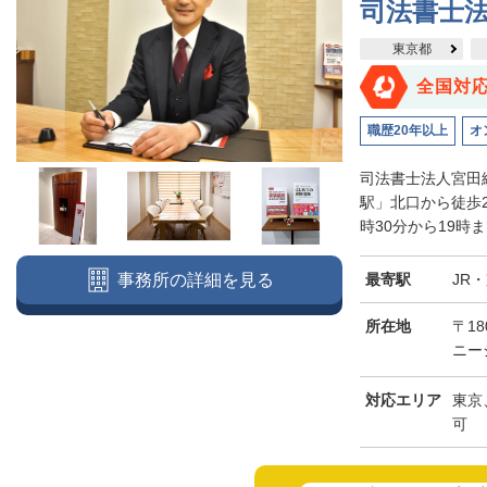
司法書士
東京都
全国対
職歴20年以上
オ
司法書士法人宮田
駅」北口から徒歩
時30分から19時
最寄駅
JR
事務所の詳細を見る
所在地
〒18
ニー
対応エリア
東京
可