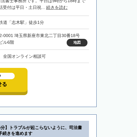
司法書士事務所です。平日は9時から18時まで
受付は平日・土日祝...
続きを読む
鉄道「志木駅」徒歩1分
52-0001 埼玉県新座市東北二丁目30番18号
ビル6階
地図
、全国オンライン相談可
中
せる
5分】トラブルが起こらないように、司法書
手続きを進めます