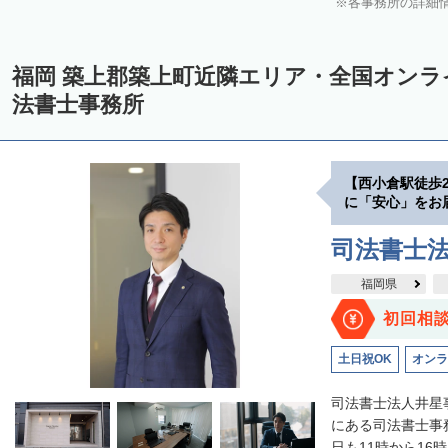
各事務所の詳細
福岡 築上郡築上町近隣エリア・全国オン
法書士事務所
【西小倉駅徒歩
に「安心」をお
司法書士
福岡県
初回相
土日祝OK
オンラ
司法書士法人井星
にある司法書士事
日も11時から16時