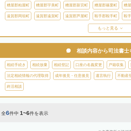
糟屋郡粕屋町
糟屋郡宇美町
糟屋郡新宮町
糟屋郡篠栗町
糟
遠賀郡岡垣町
遠賀郡遠賀町
遠賀郡芦屋町
鞍手郡鞍手町
鞍
八女郡広川町
三井郡大刀洗町
朝倉郡筑前町
朝倉郡東峰村
もっと見る
田川郡添田町
田川郡糸田町
田川郡大任町
田川郡赤村
京都
築上郡築上町
築上郡上毛町
相談内容から
司法書士
相続手続き
相続放棄
相続登記
口座の名義変更
戸籍収集
法定相続情報の代理取得
成年後見・任意後見
遺言執行
不動産
終活相談
6
1~6
全
件中
件を表示